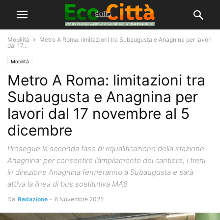
Mobilità
Metro A Roma: limitazioni tra Subaugusta e Anagnina per lavori
dal 17...
Mobilità
Metro A Roma: limitazioni tra
Subaugusta e Anagnina per
lavori dal 17 novembre al 5
dicembre
Prosegue la seconda fase di riqualificazione della stazione
Anagnina: per consentire l’ampliamento del cantiere, i treni
in direzione Anagnina fermeranno a Subaugusta e sarà
attiva la linea di bus sostitutiva MA8
Da
Redazione
-
6 Novembre 2025