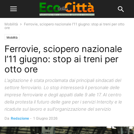
Mobilità
Ferrovie, sciopero nazionale l’11 giugno: stop ai treni per otto
ore
Mobilità
Ferrovie, sciopero nazionale
l’11 giugno: stop ai treni per
otto ore
L'agitazione è stata proclamata dai principali sindacati del
settore ferroviario. Lo stop interesserà il personale delle
imprese ferroviarie e degli appalti dalle 9 alle 17. Al centro
della protesta il futuro delle gare per i servizi Intercity e le
ricadute sul lavoro e sull'organizzazione del servizio
Da
Redazione
-
1 Giugno 2026