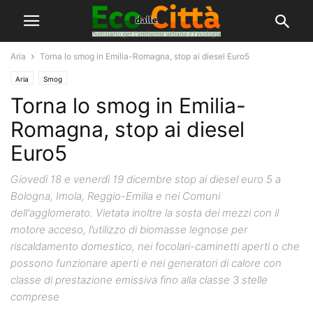
Aria
Torna lo smog in Emilia-Romagna, stop ai diesel Euro5
Aria
Smog
Torna lo smog in Emilia-
Romagna, stop ai diesel
Euro5
Giovedì 18 e venerdì 19 dicembre stop ai diesel euro 5 a
Bologna, Imola, Reggio-Emilia e nei Comuni
dell'agglomerato. Vietata inoltre la sosta dei mezzi con il
motore acceso, l’utilizzo di biomasse legnose per
riscaldamento domestico, nei focolari-caminetti aperti o che
possono funzionare aperti e nei generatori di calore con
classe di prestazione emissiva fino alla classe 3 stelle
comprese