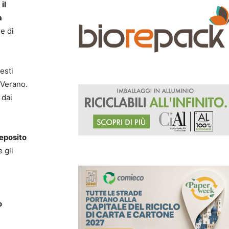
il
a
e di
esti
 Verano.
 dai
eposito
 gli
o