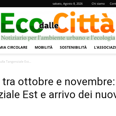
sabato, Agosto 8, 2026
Chi siamo
Cont
IA CIRCOLARE
MOBILITÀ
SOSTENIBILITÀ
L’ASSOCIAZ
Eco
lla Tangenziale Est...
 tra ottobre e novembre:
iale Est e arrivo dei nuo
dalle