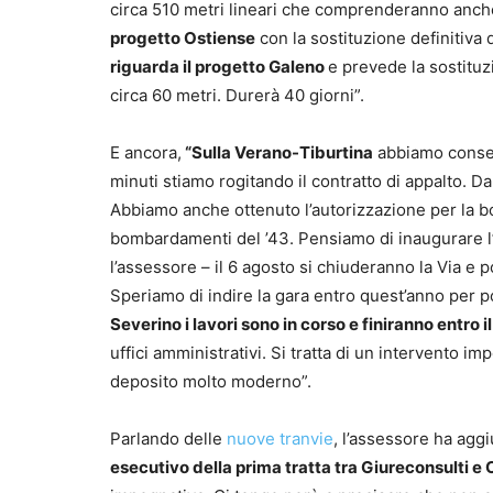
circa 510 metri lineari che comprenderanno anche l
progetto Ostiense
con la sostituzione definitiva d
riguarda il progetto Galeno
e prevede la sostituz
circa 60 metri. Durerà 40 giorni”.
E ancora,
“Sulla Verano-Tiburtina
abbiamo consegn
minuti stiamo rogitando il contratto di appalto. 
Abbiamo anche ottenuto l’autorizzazione per la boni
bombardamenti del ’43. Pensiamo di inaugurare l’
l’assessore – il 6 agosto si chiuderanno la Via e p
Speriamo di indire la gara entro quest’anno per po
Severino i lavori sono in corso e finiranno entro i
uffici amministrativi. Si tratta di un intervento 
deposito molto moderno”.
Parlando delle
nuove tranvie
, l’assessore ha aggi
esecutivo della prima tratta tra Giureconsulti e 