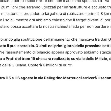
biamo perso i soldi Pnrr e che non li abbiamo spostati. La Tva
20 milioni che saranno utilizzati per infrastrutture e acquisto t
ilestone: il precedente target era di realizzare i primi 2,8 km di
 i soldi, mentre ora abbiamo chiesto che il target diventi di por
tero possa accettare la nostra richiesta fatta per non perdere i
vorando alla sostituzione dell’armamento che mancava tra San 
iziato il pre-esercizio. Quindi nei primi giorni della prossima sett
Nell’assestamento di bilancio appena approvato abbiamo stanzia
a a Prati del tram 19 che sarà realizzato su viale delle Milizie
, 
a della Giuliana. Costerà 6 milioni di euro”.
ra il 5 e il 6 agosto in via Pellegrino Matteucci arriverà il seco