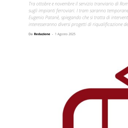
Tra ottobre e novembre il servizio tranviario di Ro
sugli impianti ferroviari. I tram saranno temporane
Eugenio Patanè, spiegando che si tratta di interventi i
interesseranno diversi progetti di riqualificazione de
Da
Redazione
-
1 Agosto 2025