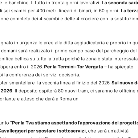
e banchine. Il tutto in trenta giorni lavorativi.
La seconda sarà 
i sei scambi per 400 metri lineari di binari, in 60 giorni.
La terz
ione completa dei 4 scambi e delle 4 crociere con la sostituzion
ato in urgenza le aree alla ditta aggiudicataria e proprio in qu
Da domani sarà realizzato il primo campo base del parcheggio del
fica bellica su tutta la tratta poiché la zona è stata interessata
opera entro il 2026.
Per la Termini-Tor Vergata
– ha spiegato
oi la conferenza dei servizi decisoria.
ter smantellare la vecchia linea all’inizio del 2026.
Sul nuovo d
l 2026
. Il deposito ospiterà 80 nuovi tram, ci saranno le officine e
importante e atteso che darà a Roma un
unto “
Per la Tva stiamo aspettando l’approvazione del progett
Cavalleggeri per spostare i sottoservizi,
che sarà un’attività