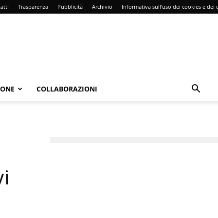
atti
Trasparenza
Pubblicità
Archivio
Informativa sull’uso dei cookies e dei d
IONE
COLLABORAZIONI
vi