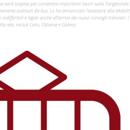
ma sarà sospeso per consentire importanti lavori sulla Tangenziale 
amente sostituiti da bus. Lo ha annunciato l’assessore alla Mobili
Città
ndifferibili e legati anche all’arrivo dei nuovi convogli tranviari. I
lla rete, inclusi Celio, Ostiense e Galeno