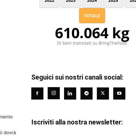
2022
2023
2024
2025
20
TOTALE
610.064 kg
Di beni transitati su BringTheFood
Seguici sui nostri canali social:
damento
Iscriviti alla nostra newsletter:
Si dovrà