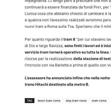
impegnativa. Ci tengo però a precisare che non ab
continuerà a essere finanziata da fondi Pnrr, per 1
L’unica cosa che abbiamo chiesto di cambiare è la m
e qualora non l’avessimo realizzati avremmo perso
nuovi tram a Roma sulla Tva. Speriamo che il minis
Per quanto riguarda il
tram 8
“per cui stavamo la
di Dio e largo Ravizza,
sono finiti i lavori ed è in
servizio tram tornerà operativo su tutta la linea.
risorse per la realizzazione
della stazione di test
l’incrocio con via Barletta e prima di quello con vi
L’assessore ha annunciato infine che nella notte t
treno Hitachi destinato alla metro B.
TAG
lavori tram roma
stop tram roma
tram roma