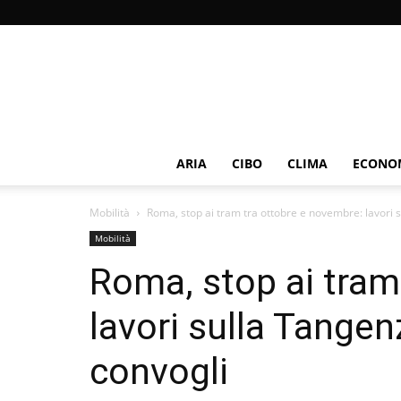
ARIA
CIBO
CLIMA
ECONOM
Mobilità
Roma, stop ai tram tra ottobre e novembre: lavori su
Mobilità
Roma, stop ai tram
lavori sulla Tangenz
convogli