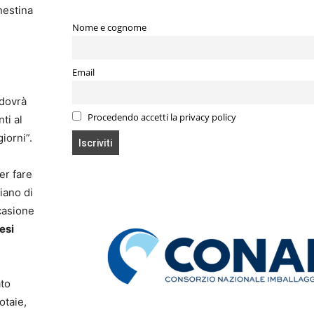
nestina
Nome e cognome
Email
 dovrà
Procedendo accetti la privacy policy
ti al
iorni”.
er fare
iano di
casione
esi
ato
otaie,