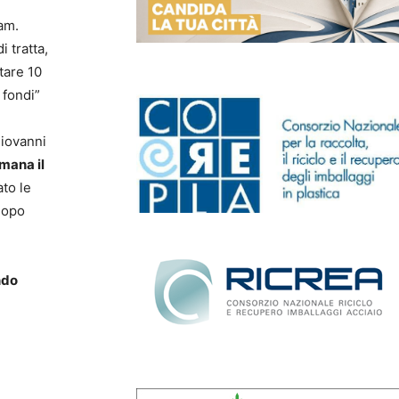
ram.
 tratta,
tare 10
 fondi”
Giovanni
imana il
to le
dopo
ndo