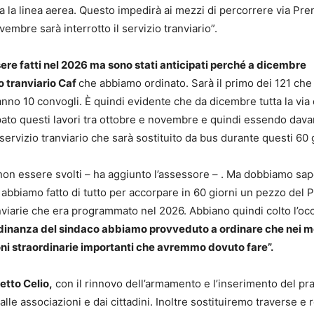
ta la linea aerea. Questo impedirà ai mezzi di percorrere via Pre
vembre sarà interrotto il servizio tranviario”.
sere fatti nel 2026 ma sono stati anticipati perché a dicembre
o tranviario Caf
che abbiamo ordinato. Sarà il primo dei 121 che
nno 10 convogli. È quindi evidente che da dicembre tutta la via
ato questi lavori tra ottobre e novembre e quindi essendo davan
rvizio tranviario che sarà sostituito da bus durante questi 60 g
on essere svolti – ha aggiunto l’assessore – . Ma dobbiamo sap
 abbiamo fatto di tutto per accorpare in 60 giorni un pezzo del P
viarie che era programmato nel 2026. Abbiano quindi colto l’oc
dinanza del sindaco abbiamo provveduto a ordinare che nei m
oni straordinarie importanti che avremmo dovuto fare”.
etto Celio,
con il rinnovo dell’armamento e l’inserimento del pr
alle associazioni e dai cittadini. Inoltre sostituiremo traverse e r