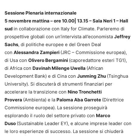
Sessione Plenaria internazionale
5 novembre mattina – ore 10.00| 13.15 – Sala Neri 1 – Hall
sud
in collaborazione con Italy for Climate. Parleremo di
prospettive globali con un’intervista all’economista
Jeffrey
Sachs
, di politiche europee e del Green Deal
con
Alessandra Zampieri
(JRC – Commissione europea),
di Usa con
Olivero Bergamini
(caporedattore esteri TG1),
di Africa con
Davinah Milenge Uwella
(African
Development Bank) e di Cina con
Junming Zhu
(Tsinghua
University). Si discuterà di strumenti finanziari per
accelerare la transizione con
Nino Tronchetti
Provera
(Ambienta) e la
Paloma Aba Garrote
(Direttrice
Commissione europea). La sessione proseguirà
esplorando il ruolo del settore privato con
Marco
Duso
(Sustainable Leader EY), e alcune imprese leader con
le loro esperienze di successo. La sessione si chiuderà