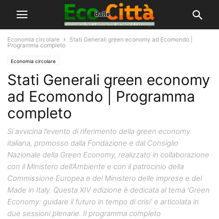
Economia circolare
Stati Generali green economy ad Ecomondo |
Programma completo
Economia circolare
Stati Generali green economy
ad Ecomondo | Programma
completo
Si avvicina l’evento di riferimento della green economy
italiana, promosso dalla Fondazione e dal Consiglio
Nazionale della Green Economy, realizzato in collaborazione
con il Ministero dell’Ambiente e con il patrocinio della
Commissione Europea e del Ministero delle imprese e del
Made in Italy. Questa XIV edizione è dedicata al tema 'Green
Economy: guidare il futuro in tempo di crisi' e articolata in
due sessioni plenarie. Il programma completo