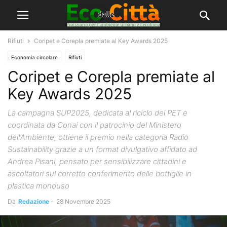
Rifiuti
Coripet e Corepla premiate al Key Awards 2025
Economia circolare
Rifiuti
Coripet e Corepla premiate al
Key Awards 2025
La campagna SUP2025, dedicata al riciclo del PET e
coordinata da Conai con il patrocinio del Ministero
dell’Ambiente, ottiene il premio nella categoria Radio
Sustainability grazie a un format divulgativo affidato ad
Andrea Pisani, pensato per sensibilizzare cittadini e
ascoltatori sul corretto conferimento delle bottiglie in
plastica monouso
Da
Redazione
-
28 Novembre 2025