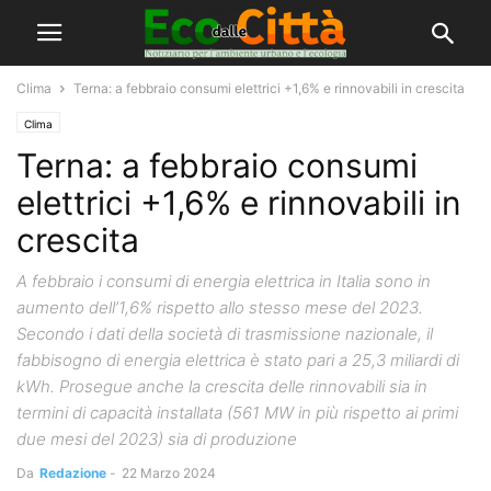
Clima
Terna: a febbraio consumi elettrici +1,6% e rinnovabili in crescita
Clima
Terna: a febbraio consumi
elettrici +1,6% e rinnovabili in
crescita
A febbraio i consumi di energia elettrica in Italia sono in
aumento dell’1,6% rispetto allo stesso mese del 2023.
Secondo i dati della società di trasmissione nazionale, il
fabbisogno di energia elettrica è stato pari a 25,3 miliardi di
kWh. Prosegue anche la crescita delle rinnovabili sia in
termini di capacità installata (561 MW in più rispetto ai primi
due mesi del 2023) sia di produzione
Da
Redazione
-
22 Marzo 2024