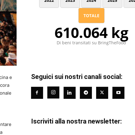
2022
2023
2024
2025
20
TOTALE
610.064 kg
Di beni transitati su BringTheFood
Seguici sui nostri canali social:
cina e
ncora
ionale
Iscriviti alla nostra newsletter:
ontare
la