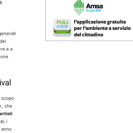
D
.
generati
del
ere e a
ione
ival
 scopo
e
, che
artisti
l, i
o anno