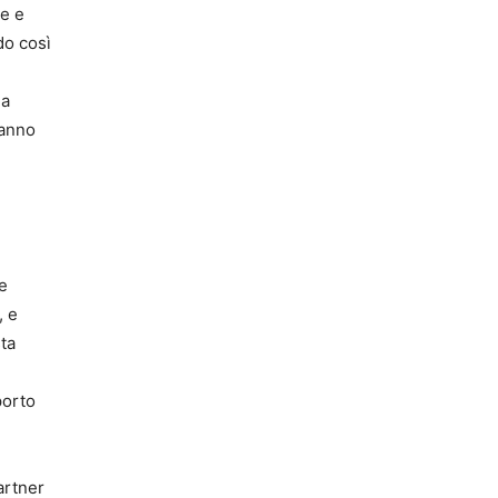
ie e
do così
da
ranno
 e
, e
ta
porto
artner