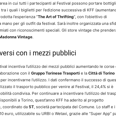
’area in cui tutti i partecipanti al Festival possono portare bottigl
, tra i quali i biglietti per l’edizione successiva di KFF (aumentan
trodotta l’esperienza “
The Art of Thrifting
”, con l’obiettivo di
a mano per gli outfit da festival. Sarà inoltre organizzata una sfi
premiati con riconoscimenti speciali. Gli store vintage che prende
s Madonna Vintage
.
ersi con i mezzi pubblici
tival incentiva l’utilizzo dei mezzi pubblici aumentando le corse
laborazione con il
Gruppo Torinese Trasporti
e la
Città di Torino
r incentivarne l’utilizzo. I dati confermano il successo di ques
ilizzato il trasporto pubblico per venire al Festival, il 24,4% si è
mobilità condivisa. Per continuare a incentivare l’utilizzo del tras
disponibili a Torino, quest’anno KFF ha aderito al progetto
e, coordinato da
5T
, società partecipata del Comune. Lo staff e i
10 euro, utilizzabile su URBI o Wetaxi, grazie alle “Super App” p