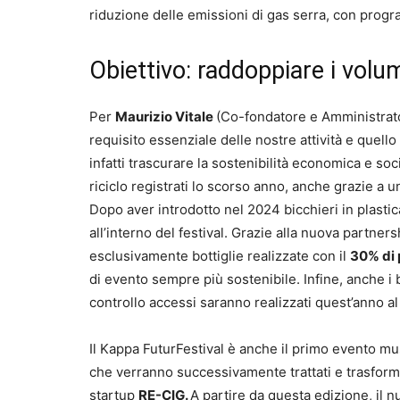
riduzione delle emissioni di gas serra, con progra
Obiettivo: raddoppiare i volumi
Per
Maurizio Vitale
(Co-fondatore e Amministrato
requisito essenziale delle nostre attività e quel
infatti trascurare la sostenibilità economica e socia
riciclo registrati lo scorso anno, anche grazie a u
Dopo aver introdotto nel 2024 bicchieri in plastica
all’interno del festival. Grazie alla nuova partner
esclusivamente bottiglie realizzate con il
30% di p
di evento sempre più sostenibile. Infine, anche i bra
controllo accessi saranno realizzati quest’anno a
Il Kappa FuturFestival è anche il primo evento mus
che verranno successivamente trattati e trasforma
startup
RE-CIG.
A partire da questa edizione, il nu