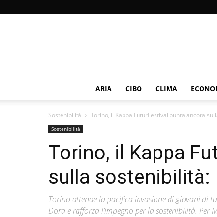
ARIA
CIBO
CLIMA
ECONOM
Sostenibilità
Torino, il Kappa FuturFestival punta ancora sulla
Sostenibilità
Torino, il Kappa Fu
sulla sostenibilità:
Torino attende la pacifica invasione di giovani di t
Dora e rafforza l’impegno per la sostenibilità. Pe