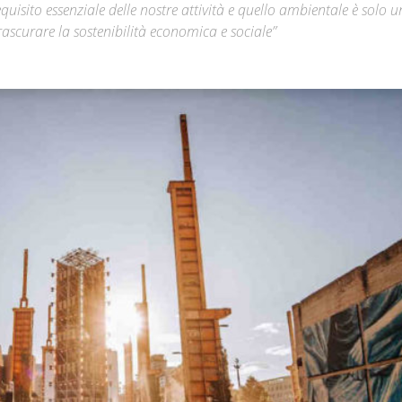
quisito essenziale delle nostre attività e quello ambientale è solo u
ascurare la sostenibilità economica e sociale”
Città