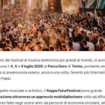
uno dei festival di musica elettronica più grandi al mondo, si avvi
sone il
4
,
5
e
6 luglio 2025
al
Parco Dora
di
Torino
, puntando a
che si preannuncia essere, ancora una volta, l’evento più internaz
0 Paesi.
petto musicale e artistico, il
Kappa FuturFestival
pone grande
azione attraverso un approccio multidipliscinare
volto ad affr
anto fatto negli scorsi anni: da percorsi di economia circolare, al