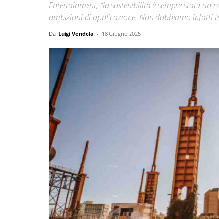
Entertainment, “la sostenibilità è sempre stata un re
ambizioni di applicazione. Non dobbiamo infatti tr
Da
Luigi Vendola
-
18 Giugno 2025