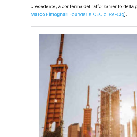
precedente, a conferma del rafforzamento della pa
Marco Fimognari
Founder & CEO di Re-Cig
).