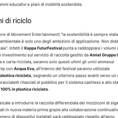
mmi educativi e piani di mobilità sostenibile.
 di riciclo
re di Movement Entertainment) “la sostenibilità è sempre stat
lo ambientale è solo uno degli ambizioni di applicazione. Non do
le”. Infatti il
Kappa FuturFestival
punta a raddoppiare i volumi 
n investimento sul servizio di raccolta gestito da
Amiat
Gruppo 
 e carta riciclata, saranno solo questi ultimi gli unici ammessi
ship con
Acqua Eva,
all’interno del festival saranno utilizzate
lastica riciclata
, segnando un ulteriore passo avanti verso un
ccialetti rilasciati al pubblico per il sistema cashless e allo staf
l
100% in plastica riciclata
.
icale a introdurre la raccolta differenziata dei mozziconi di siga
ti in nuova materia prima grazie alla collaborazione continuativ
mero di dispositivi installati sarà raddoppiato rispetto all’anno