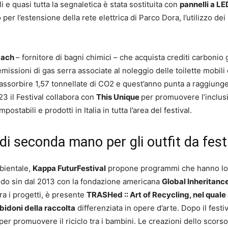
ili e quasi tutta la segnaletica è stata sostituita con
pannelli a LE
per l’estensione della rete elettrica di Parco Dora, l’utilizzo dei
bach
– fornitore di bagni chimici – che acquista crediti carbonio 
missioni di gas serra associate al noleggio delle toilette mobili 
i assorbire 1,57 tonnellate di CO2 e quest’anno punta a raggiung
023 il Festival collabora con
This Unique
per promuovere l’inclus
stabili e prodotti in Italia in tutta l’area del festival.
i di seconda mano per gli outfit da fest
mbientale,
Kappa FuturFestival
propone programmi che hanno lo
ando sin dal 2013 con la fondazione americana
Global Inheritanc
Tra i progetti, è presente
TRASHed :: Art of Recycling, nel quale 
i bidoni della raccolta
differenziata in opere d’arte. Dopo il festiva
per promuovere il riciclo tra i bambini. Le creazioni dello scors