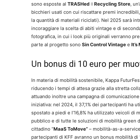
sono esposte al
TRASHed :: Recycling Store
, un
bicchieri usati con cui riscattare premi incredibili
la quantità di materiali riciclati). Nel 2025 sarà in
incoraggiare la scelta di abiti vintage e di second
fotografica, in cui i look più originali verranno 
parte al progetto sono
Sin Control Vintage
e
It’
Un bonus di 10 euro per muov
In materia di mobilità sostenibile, Kappa FuturFes
riducendo i tempi di attesa grazie alla stretta col
attuando inoltre una campagna di comunicazione pe
iniziativa: nel 2024, il 37,1% dei partecipanti ha ut
spostato a piedi e l’16,8% ha utilizzato veicoli di 
pubblico e di tutte le soluzioni di mobilità green 
cittadino “
MaaS ToMove”
– mobilità-as-a-servic
partecipanti di KFF avranno un bonus mobilità di 