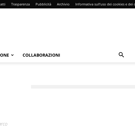
atti
Trasparenza
Pubblicità
Archivio
Informativa sull’uso dei cookies e dei d
IONE
COLLABORAZIONI
arco