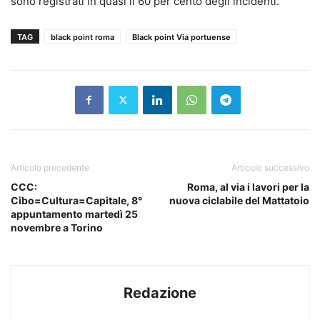
sono registrati in quasi il 60 per cento degli incidenti.
TAG
black point roma
Black point Via portuense
Articolo precedente
Articolo successivo
CCC:
Roma, al via i lavori per la
Cibo=Cultura=Capitale, 8°
nuova ciclabile del Mattatoio
appuntamento martedì 25
novembre a Torino
Redazione