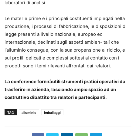
laboratori di analisi.
Le materie prime e i principali costituenti impiegati nella
produzione, i processi di fabbricazione, le disposizioni di
legge presenti a livello nazionale, europeo ed
internazionale, declinati sugli aspetti ambien- tali che
l’alluminio consegue, con la sua propensione al riciclo, e
sui proﬁli delicati e complessi sottesi al contatto con i
prodotti sono i temi rilevanti aﬀrontati dai relatori.
L
a conference fornir
à
util
i strumenti pratici operativi da
t
r
a
s
f
eri
r
e
i
n azienda, lasciando ampio spazio ad un
costruttivo dibattito tra relatori e partecipanti.
TAG
alluminio
imballaggi