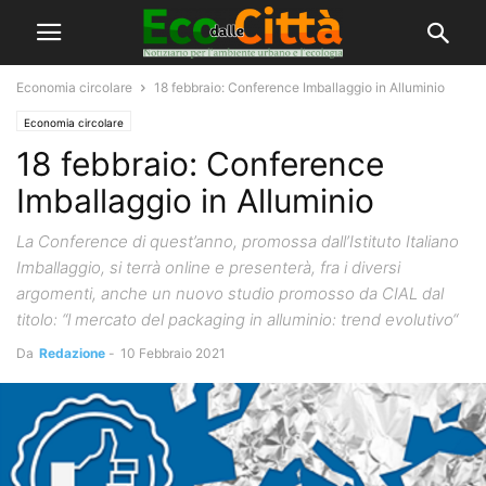
Economia circolare
18 febbraio: Conference Imballaggio in Alluminio
Economia circolare
18 febbraio: Conference
Imballaggio in Alluminio
La Conference di quest’anno, promossa dall’Istituto Italiano
Imballaggio, si terrà online e presenterà, fra i diversi
argomenti, anche un nuovo studio promosso da CIAL dal
titolo: “l mercato del packaging in alluminio: trend evolutivo“
Da
Redazione
-
10 Febbraio 2021