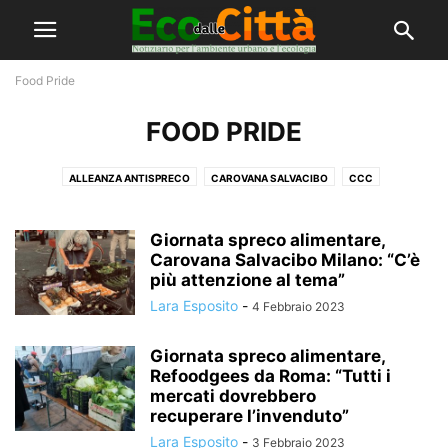
Food Pride
FOOD PRIDE
ALLEANZA ANTISPRECO
CAROVANA SALVACIBO
CCC
FOOD CIRCUS / FOOD WAVE
FOOD PRIDE
GIOVANI IN TRANSIZIONE!
MILANO SALVACIBO
QUARTIER CIRCOLARE
REPOPP
Giornata spreco alimentare,
SABATO SALVACIBO
SABATO SALVACIBO LIVE
Carovana Salvacibo Milano: “C’è
SENTINELLE DEI RIFIUTI
più attenzione al tema”
VIVILIBRON
Lara Esposito
-
4 Febbraio 2023
Giornata spreco alimentare,
Refoodgees da Roma: “Tutti i
mercati dovrebbero
recuperare l’invenduto”
Lara Esposito
-
3 Febbraio 2023