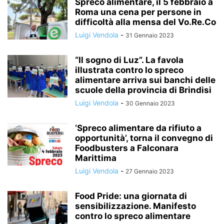
Spreco alimentare, il 5 febbraio a
Roma una cena per persone in
difficoltà alla mensa del Vo.Re.Co
Luigi Vendola
-
31 Gennaio 2023
“Il sogno di Luz”. La favola
illustrata contro lo spreco
alimentare arriva sui banchi delle
scuole della provincia di Brindisi
Luigi Vendola
-
30 Gennaio 2023
‘Spreco alimentare da rifiuto a
opportunità’, torna il convegno di
Foodbusters a Falconara
Marittima
Luigi Vendola
-
27 Gennaio 2023
Food Pride: una giornata di
sensibilizzazione. Manifesto
contro lo spreco alimentare