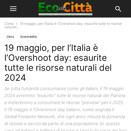
Clima
19 maggio, per l’Italia è l’Overshoot day: esaurite tutte le risorse
naturali...
Clima
Sostenibilità
19 maggio, per l’Italia è
l’Overshoot day: esaurite
tutte le risorse naturali del
2024
Se tutta l’umanità consumasse come gli italiani, il 19 maggio
2024 avremmo “esaurito” tutte le risorse naturali del Pianeta
e inizieremmo a consumare le risorse “previste” per il 2025.
Il 19 maggio è l’Overshoot day italiano, come segnala il
Global Footprint Network, che ogni anno misura la domanda
di risorse e servizi da parte di una popolazione (in questo
caso gli italiani) e l’offerta di risorse e servizi da parte dei loro