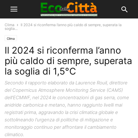
Clima
Il 2024 si riconferma l’anno più caldo di sempre, superata la
soglia...
Clima
Il 2024 si riconferma l’anno
più caldo di sempre, superata
la soglia di 1,5°C
Secondo il rapporto elaborato da Laurence Rouil, direttore
del Copernicus Atmosphere Monitoring Service (CAMS)
dell’ECMWF, nel 2024 le concentrazioni di gas serra, come
anidride carbonica e metano, hanno raggiunto livelli mai
registrati prima, aggravando la crisi climatica globale e
sottolineando l'urgenza di politiche di mitigazione e
monitoraggio continuo per affrontare il cambiamento
climatico.