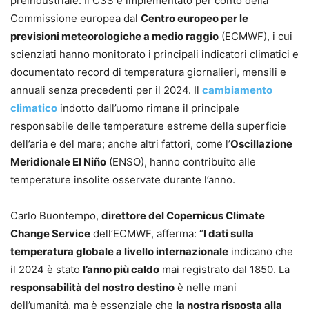
preindustriale. Il C3S è implementato per conto della
Commissione europea dal
Centro europeo per le
previsioni meteorologiche a medio raggio
(ECMWF), i cui
scienziati hanno monitorato i principali indicatori climatici e
documentato record di temperatura giornalieri, mensili e
annuali senza precedenti per il 2024. Il
cambiamento
climatico
indotto dall’uomo rimane il principale
responsabile delle temperature estreme della superficie
dell’aria e del mare; anche altri fattori, come l’
Oscillazione
Meridionale El Niño
(ENSO), hanno contribuito alle
temperature insolite osservate durante l’anno.
Carlo Buontempo,
direttore del Copernicus Climate
Change Service
dell’ECMWF, afferma: “
I dati sulla
temperatura globale a livello internazionale
indicano che
il 2024 è stato
l’anno più caldo
mai registrato dal 1850. La
responsabilità del nostro destino
è nelle mani
dell’umanità, ma è essenziale che
la nostra risposta alla