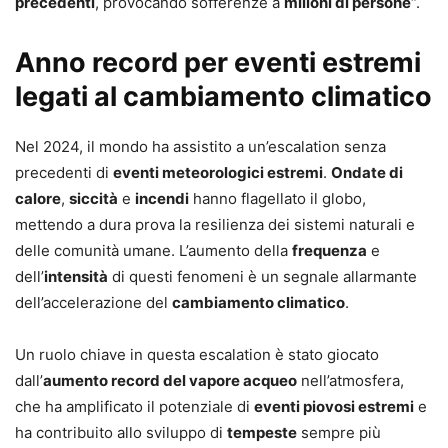
precedenti
, provocando sofferenze a
milioni di persone
“.
Anno record per eventi estremi
legati al cambiamento climatico
Nel 2024, il mondo ha assistito a un’escalation senza
precedenti di
eventi meteorologici estremi
.
Ondate di
calore
,
siccità
e
incendi
hanno flagellato il globo,
mettendo a dura prova la resilienza dei sistemi naturali e
delle comunità umane. L’aumento della
frequenza
e
dell’
intensità
di questi fenomeni è un segnale allarmante
dell’accelerazione del
cambiamento climatico
.
Un ruolo chiave in questa escalation è stato giocato
dall’
aumento record del vapore acqueo
nell’atmosfera,
che ha amplificato il potenziale di
eventi piovosi estremi
e
ha contribuito allo sviluppo di
tempeste
sempre più