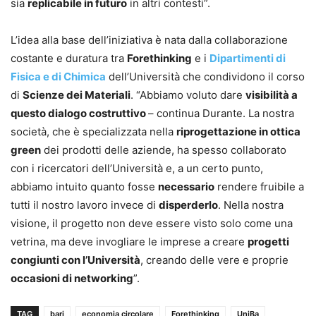
sia
replicabile in futuro
in altri contesti”.
L’idea alla base dell’iniziativa è nata dalla collaborazione
costante e duratura tra
Forethinking
e i
Dipartimenti di
Fisica e di Chimica
dell’Università che condividono il corso
di
Scienze dei Materiali
. “Abbiamo voluto dare
visibilità a
questo dialogo costruttivo
– continua Durante. La nostra
società, che è specializzata nella
riprogettazione in ottica
green
dei prodotti delle aziende, ha spesso collaborato
con i ricercatori dell’Università e, a un certo punto,
abbiamo intuito quanto fosse
necessario
rendere fruibile a
tutti il nostro lavoro invece di
disperderlo
. Nella nostra
visione, il progetto non deve essere visto solo come una
vetrina, ma deve invogliare le imprese a creare
progetti
congiunti con l’Università
, creando delle vere e proprie
occasioni di networking
”.
TAG
bari
economia circolare
Forethinking
UniBa