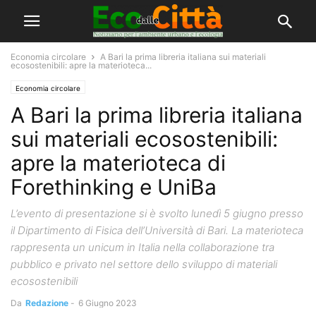
Economia circolare
A Bari la prima libreria italiana sui materiali
ecosostenibili: apre la materioteca...
Economia circolare
A Bari la prima libreria italiana
sui materiali ecosostenibili:
apre la materioteca di
Forethinking e UniBa
L’evento di presentazione si è svolto lunedì 5 giugno presso
il Dipartimento di Fisica dell’Università di Bari. La materioteca
rappresenta un unicum in Italia nella collaborazione tra
pubblico e privato nel settore dello sviluppo di materiali
ecosostenibili
Da
Redazione
-
6 Giugno 2023