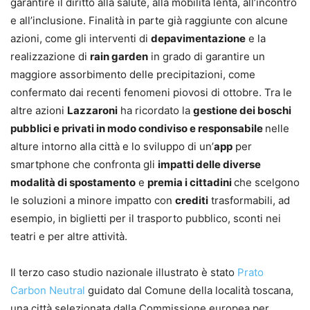
garantire il diritto alla salute, alla mobilità lenta, all’incontro
e all’inclusione. Finalità in parte già raggiunte con alcune
azioni, come gli interventi di
depavimentazione
e la
realizzazione di
rain garden
in grado di garantire un
maggiore assorbimento delle precipitazioni, come
confermato dai recenti fenomeni piovosi di ottobre. Tra le
altre azioni
Lazzaroni
ha ricordato la
gestione dei boschi
pubblici e privati in modo condiviso e responsabile
nelle
alture intorno alla città e lo sviluppo di un’
app
per
smartphone che confronta gli
impatti delle diverse
modalità di spostamento
e
premia i cittadini
che scelgono
le soluzioni a minore impatto con
crediti
trasformabili, ad
esempio, in biglietti per il trasporto pubblico, sconti nei
teatri e per altre attività.
Il terzo caso studio nazionale illustrato è stato
Prato
Carbon Neutral
guidato dal Comune della località toscana,
una città selezionata dalla Commissione europea per