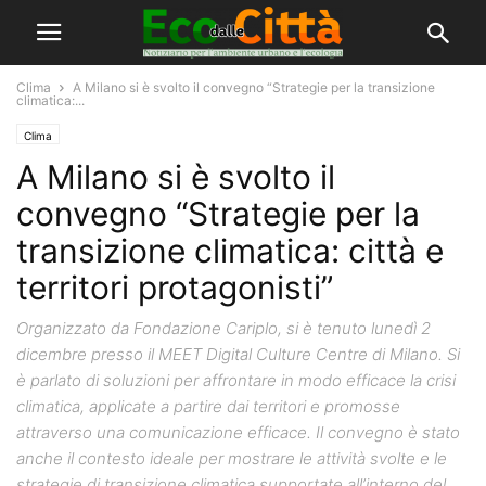
Clima
A Milano si è svolto il convegno “Strategie per la transizione
climatica:...
Clima
A Milano si è svolto il
convegno “Strategie per la
transizione climatica: città e
territori protagonisti”
Organizzato da Fondazione Cariplo, si è tenuto lunedì 2
dicembre presso il MEET Digital Culture Centre di Milano. Si
è parlato di soluzioni per affrontare in modo efficace la crisi
climatica, applicate a partire dai territori e promosse
attraverso una comunicazione efficace. Il convegno è stato
anche il contesto ideale per mostrare le attività svolte e le
strategie di transizione climatica supportate all’interno del