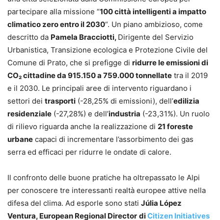
partecipare alla missione “
100 città intelligenti a impatto
climatico zero entro il 2030
“. Un piano ambizioso, come
descritto da
Pamela Bracciotti,
Dirigente del Servizio
Urbanistica, Transizione ecologica e Protezione Civile del
Comune di Prato, che si prefigge di
ridurre le emissioni di
CO₂ cittadine da 915.150 a 759.000 tonnellate
tra il 2019
e il 2030. Le principali aree di intervento riguardano i
settori dei
trasporti
(-28,25% di emissioni), dell’
edilizia
residenziale
(-27,28%) e dell’
industria
(-23,31%). Un ruolo
di rilievo riguarda anche la realizzazione di
21 foreste
urbane
capaci di incrementare l’assorbimento dei gas
serra ed efficaci per ridurre le ondate di calore.
Il confronto delle buone pratiche ha oltrepassato le Alpi
per conoscere tre interessanti realtà europee attive nella
difesa del clima. Ad esporle sono stati
Júlia López
Ventura, European Regional Director
di
Citizen Initiatives