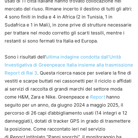
usati di 11 città italiane hanno trovato collocazione nel
mercato del riuso. Rimane incerto il destino di tutti gli altri:
4 sono finiti in India e 4 in Africa (2 in Tunisia, 1 in
Sudafrica e 1 in Mali), in zone prive di strutture necessarie
per trattare nel modo corretto gli scarti tessili, mentre i
restanti si sono fermati tra Italia ed Europa.
Sono i risultati dell’
ultima indagine condotta dall’Unità
Investigativa di Greenpeace Italia insieme alla trasmissione
Report di Rai 3
. Questa ricerca nasce per svelare la fine di
vestiti e scarpe buttati nei cassonetti per il riciclo o affidati
ai servizi di raccolta di grandi marchi del settore moda
come H&M, Zara e Nike. Greenpeace e
Report
hanno
seguito per un anno, da giugno 2024 a maggio 2025, il
percorso di 26 capi d’abbigliamento usati (14 integri e 12
danneggiati), dotati di tracker GPS in grado di trasmettere
la posizione. Come raccontato ieri nel servizio
di
Report
intitolato “Panni sporchi”, il monitoraggio ha