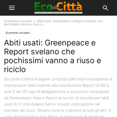
Economia circolare
Abiti usati: Greenpeace e Report svelano che
pochissimi vanno a riuso e...
Economia circolare
Abiti usati: Greenpeace e
Report svelano che
pochissimi vanno a riuso e
riciclo
Secondo l'ultima indagine condotta dall’Unità Investigativa di
Greenpeace Italia insieme alla trasmissione Report di Rai 3,
solo 2 dei 26 capi di abbigliamento e accessori consegnati
da Greenpeace Italia e Report ai servizi di raccolta per abiti
usati di 11 città italiane hanno trovato collocazione nel
mercato del riuso. Rimane incerto il destino di tutti gli altri: 4
sono finiti in India e 4 in Africa, in zone prive di strutture