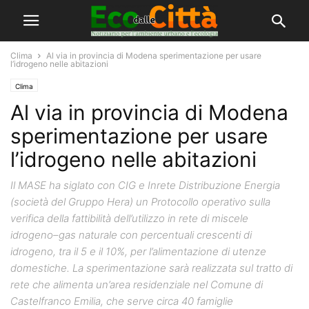
Clima
Al via in provincia di Modena sperimentazione per usare
l’idrogeno nelle abitazioni
Clima
Al via in provincia di Modena
sperimentazione per usare
l’idrogeno nelle abitazioni
Il MASE ha siglato con CIG e Inrete Distribuzione Energia
(società del Gruppo Hera) un Protocollo operativo sulla
verifica della fattibilità dell’utilizzo in rete di miscele
idrogeno–gas naturale con percentuali crescenti di
idrogeno, tra il 5 e il 10%, per l’alimentazione di utenze
domestiche. La sperimentazione sarà realizzata sul tratto di
rete che alimenta un’area residenziale nel Comune di
Castelfranco Emilia, che serve circa 40 famiglie