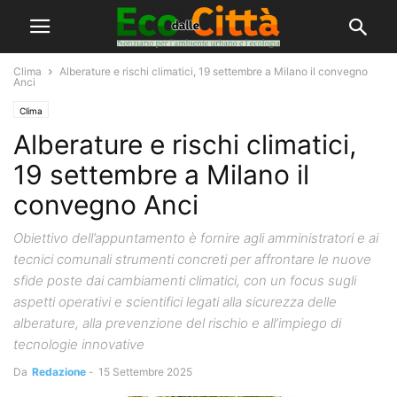
Clima
Alberature e rischi climatici, 19 settembre a Milano il convegno
Anci
Clima
Alberature e rischi climatici,
19 settembre a Milano il
convegno Anci
Obiettivo dell’appuntamento è fornire agli amministratori e ai
tecnici comunali strumenti concreti per affrontare le nuove
sfide poste dai cambiamenti climatici, con un focus sugli
aspetti operativi e scientifici legati alla sicurezza delle
alberature, alla prevenzione del rischio e all’impiego di
tecnologie innovative
Da
Redazione
-
15 Settembre 2025