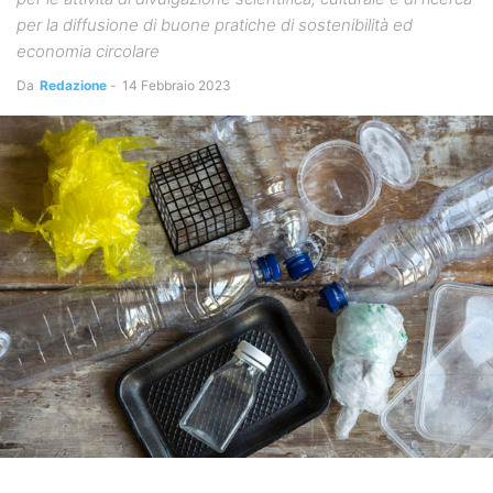
per la diffusione di buone pratiche di sostenibilità ed
economia circolare
Da
Redazione
-
14 Febbraio 2023