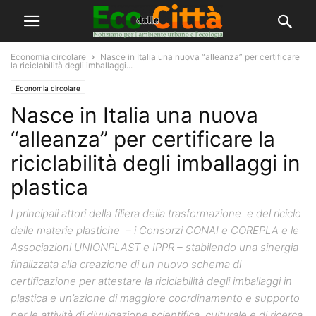
Economia circolare
Nasce in Italia una nuova “alleanza” per certificare
la riciclabilità degli imballaggi...
Economia circolare
Nasce in Italia una nuova
“alleanza” per certificare la
riciclabilità degli imballaggi in
plastica
I principali attori della filiera della trasformazione e del riciclo
delle materie plastiche – i Consorzi CONAI e COREPLA e le
Associazioni UNIONPLAST e IPPR – stabilendo una sinergia
finalizzata alla creazione di un nuovo schema di
certificazione per attestare la riciclabilità degli imballaggi in
plastica e un’azione di maggiore coordinamento e supporto
per le attività di divulgazione scientifica, culturale e di ricerca