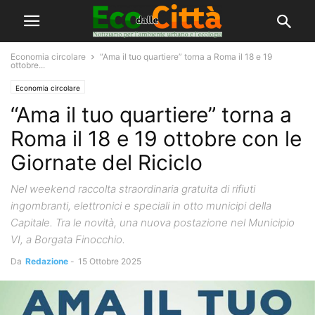
Economia circolare
“Ama il tuo quartiere” torna a Roma il 18 e 19
ottobre...
Economia circolare
“Ama il tuo quartiere” torna a
Roma il 18 e 19 ottobre con le
Giornate del Riciclo
Nel weekend raccolta straordinaria gratuita di rifiuti
ingombranti, elettronici e speciali in otto municipi della
Capitale. Tra le novità, una nuova postazione nel Municipio
VI, a Borgata Finocchio.
Da
Redazione
-
15 Ottobre 2025