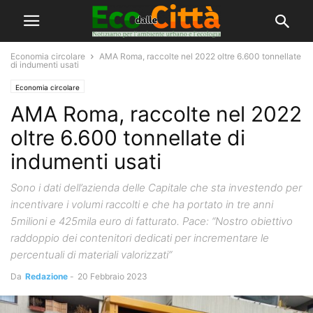
Economia circolare
AMA Roma, raccolte nel 2022 oltre 6.600 tonnellate
di indumenti usati
Economia circolare
AMA Roma, raccolte nel 2022
oltre 6.600 tonnellate di
indumenti usati
Sono i dati dell’azienda delle Capitale che sta investendo per
incentivare i volumi raccolti e che ha portato in tre anni
5milioni e 425mila euro di fatturato. Pace: “Nostro obiettivo
raddoppio dei contenitori dedicati per incrementare le
percentuali di materiali valorizzati”
Da
Redazione
-
20 Febbraio 2023