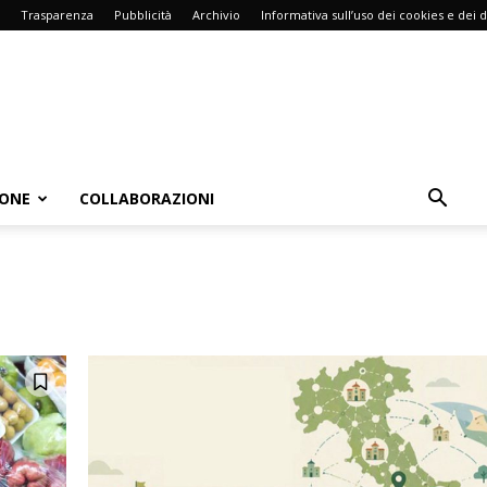
Trasparenza
Pubblicità
Archivio
Informativa sull’uso dei cookies e dei d
IONE
COLLABORAZIONI