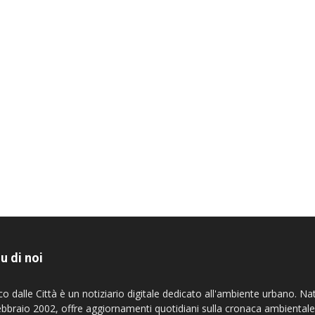
u di noi
co dalle Città è un notiziario digitale dedicato all'ambiente urbano. Na
ebbraio 2002, offre aggiornamenti quotidiani sulla cronaca ambientale