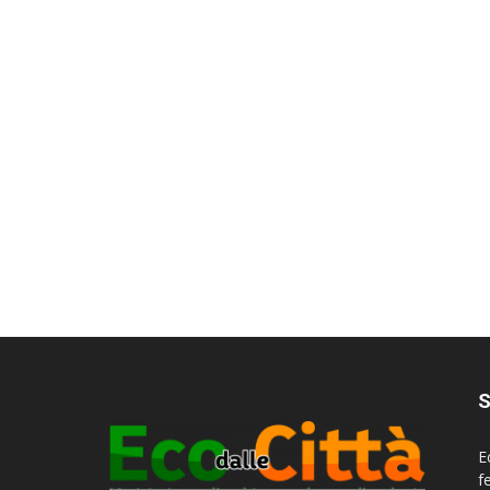
S
E
f