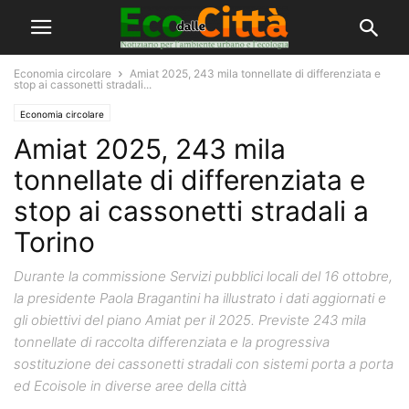
Economia circolare
Amiat 2025, 243 mila tonnellate di differenziata e
stop ai cassonetti stradali...
Economia circolare
Amiat 2025, 243 mila
tonnellate di differenziata e
stop ai cassonetti stradali a
Torino
Durante la commissione Servizi pubblici locali del 16 ottobre,
la presidente Paola Bragantini ha illustrato i dati aggiornati e
gli obiettivi del piano Amiat per il 2025. Previste 243 mila
tonnellate di raccolta differenziata e la progressiva
sostituzione dei cassonetti stradali con sistemi porta a porta
ed Ecoisole in diverse aree della città