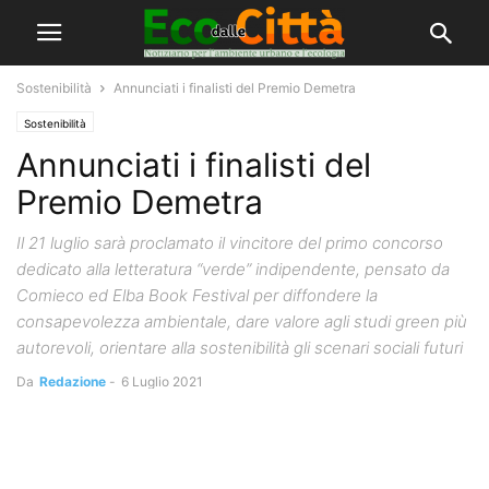
Sostenibilità
Annunciati i finalisti del Premio Demetra
Sostenibilità
Annunciati i finalisti del
Premio Demetra
Il 21 luglio sarà proclamato il vincitore del primo concorso
dedicato alla letteratura “verde” indipendente, pensato da
Comieco ed Elba Book Festival per diffondere la
consapevolezza ambientale, dare valore agli studi green più
autorevoli, orientare alla sostenibilità gli scenari sociali futuri
Da
Redazione
-
6 Luglio 2021