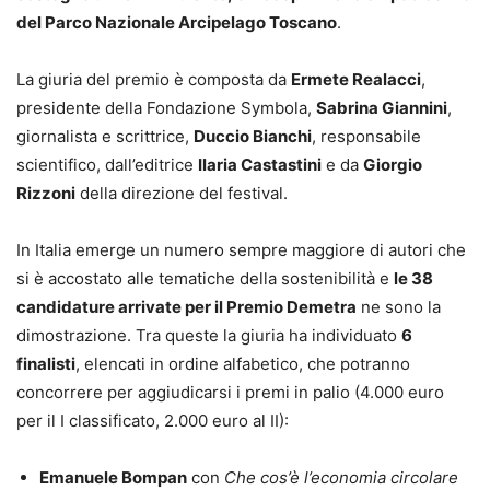
del Parco Nazionale Arcipelago Toscano
.
La giuria del premio è composta da
Ermete Realacci
,
presidente della Fondazione Symbola,
Sabrina Giannini
,
giornalista e scrittrice,
Duccio Bianchi
, responsabile
scientifico, dall’editrice
Ilaria Castastini
e da
Giorgio
Rizzoni
della direzione del festival.
In Italia emerge un numero sempre maggiore di autori che
si è accostato alle tematiche della sostenibilità e
le 38
candidature arrivate per il Premio Demetra
ne sono la
dimostrazione. Tra queste la giuria ha individuato
6
finalisti
, elencati in ordine alfabetico, che potranno
concorrere per aggiudicarsi i premi in palio (4.000 euro
per il I classificato, 2.000 euro al II):
Emanuele Bompan
con
Che cos’è l’economia circolare