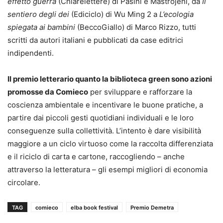
effetto guerra
(Chiarelettere) di Pasini e Mastrojeni, da
Il
sentiero degli dei
(Ediciclo) di Wu Ming 2 a
L’ecologia
spiegata ai bambini
(BeccoGiallo) di Marco Rizzo, tutti
scritti da autori italiani e pubblicati da case editrici
indipendenti.
Il premio letterario quanto la biblioteca green sono azioni
promosse da Comieco
per sviluppare e rafforzare la
coscienza ambientale e incentivare le buone pratiche, a
partire dai piccoli gesti quotidiani individuali e le loro
conseguenze sulla collettività. L’intento è dare visibilità
maggiore a un ciclo virtuoso come la raccolta differenziata
e il riciclo di carta e cartone, raccogliendo – anche
attraverso la letteratura – gli esempi migliori di economia
circolare.
TAG
comieco
elba book festival
Premio Demetra