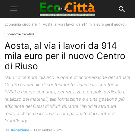
Economia circolare
Aosta, al via i lavori da 914 mila euro per il nuovo...
Economia circolare
Aosta, al via i lavori da 914
mila euro per il nuovo Centro
di Riuso
Dal 1° dicembre iniziano le opere di riconversione dell’attuale
Centro comunale di conferimento, finanziate con fondi
PNRR e risorse comunali, per realizzare un polo dedicato al
riutilizzo dei materiali, alla formazione e a una gestione più
efficiente dei flussi di rifiuti; durante i lavori la struttura
resterà chiusa e il servizio sarà garantito dal Centro di
Montfleury
Da
Redazione
-
1 Dicembre 2025