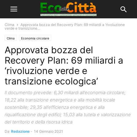
Clima
Approvata bozza del Recovery Plan: 69 miliardi a ‘rivoluzione
verde e transizione...
Clima
Economia circolare
Approvata bozza del
Recovery Plan: 69 miliardi a
‘rivoluzione verde e
transizione ecologica’
Il documento prevede: 6,30 miliardi all’economia circolare;
18,22 alla transizione energetica e alla mobilità locale
sostenibile; 29,35 all’efficienza energetica e alla
riqualificazione degli edifici; 15,03 alla tutela e valorizzazione
del territorio e della risorsa idrica
Da
Redazione
-
14 Gennaio 2021