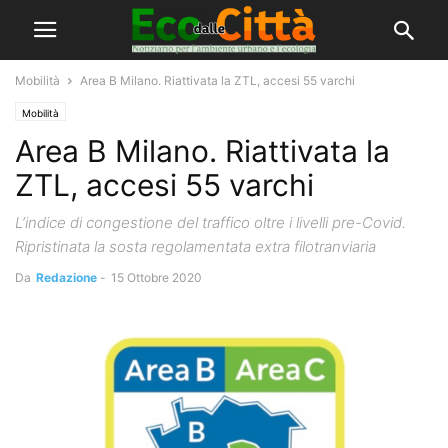
Mobilità
Area B Milano. Riattivata la ZTL, accesi 55 varchi
Mobilità
Area B Milano. Riattivata la
ZTL, accesi 55 varchi
L’indice di congestione del traffico oltre i livelli pre-Covid.
Ripristinata la sosta regolamentata extra filotranviaria
Da
Redazione
-
15 Ottobre 2020