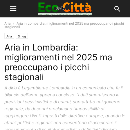
Aria
Aria in Lombardia: miglioramenti nel 2025 ma preoccupano i picchi
stagionali
Aria
Smog
Aria in Lombardia:
miglioramenti nel 2025 ma
preoccupano i picchi
stagionali
A dirlo è Legambiente Lombardia in un comunicato che fa il
bilancio dell'anno appena concluso. “I dati smentiscono le
previsioni pessimistiche di quanti, soprattutto nel governo
regionale, da decenni proclamano l’impossibilità di
raggiungere i livelli imposti dalle direttive europee, quando le
attuali politiche regionali non consentono di accelerare il
raggiungimento di risultati immediati e definitivi,” dichiara