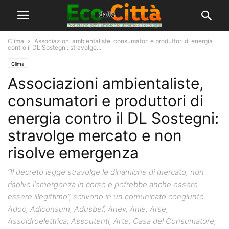
Clima
Associazioni ambientaliste, consumatori e produttori di energia
contro il DL Sostegni: stravolge...
Clima
Associazioni ambientaliste,
consumatori e produttori di
energia contro il DL Sostegni:
stravolge mercato e non
risolve emergenza
“Il decreto legge stravolge le dinamiche di mercato, non
risolve l’emergenza in corso e potrebbe anche essere
essere illegittimo”, scrivono in un comunicato congiunto
Adoc, Adiconsum, Adusbef, Anev, Anie, Arse,
Assoidroelettrica, Assoutenti, Arte, Casa del Consumatore,