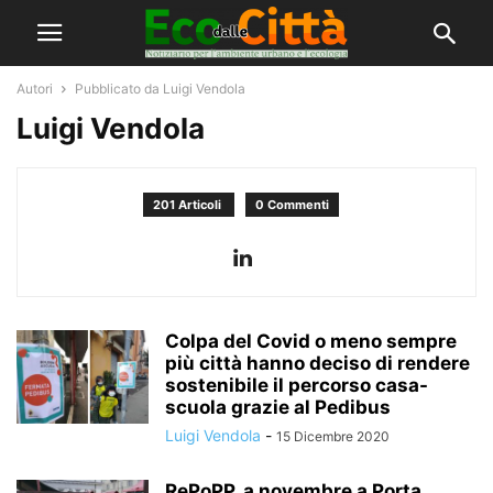
Autori
Pubblicato da Luigi Vendola
Luigi Vendola
201 Articoli
0 Commenti
Colpa del Covid o meno sempre
più città hanno deciso di rendere
sostenibile il percorso casa-
scuola grazie al Pedibus
Luigi Vendola
-
15 Dicembre 2020
RePoPP, a novembre a Porta