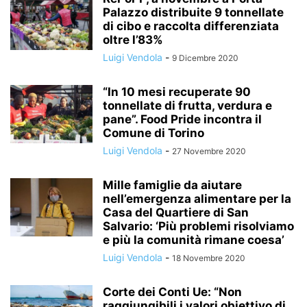
Palazzo distribuite 9 tonnellate
di cibo e raccolta differenziata
oltre l’83%
Luigi Vendola
-
9 Dicembre 2020
“In 10 mesi recuperate 90
tonnellate di frutta, verdura e
pane”. Food Pride incontra il
Comune di Torino
Luigi Vendola
-
27 Novembre 2020
Mille famiglie da aiutare
nell’emergenza alimentare per la
Casa del Quartiere di San
Salvario: ‘Più problemi risolviamo
e più la comunità rimane coesa’
Luigi Vendola
-
18 Novembre 2020
Corte dei Conti Ue: “Non
raggiungibili i valori obiettivo di