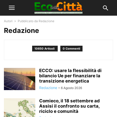
Autori
Pubblicato da Redazione
Redazione
10650 Articoli
0 Commenti
ECCO: usare la flessibilità di
bilancio Ue per finanziare la
transizione energetica
Redazione
-
6 Agosto 2026
Comieco, il 18 settembre ad
Assisi il confronto su carta,
riciclo e comunità