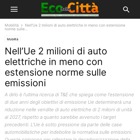
Mobilità
Nell’Ue 2 milioni di auto elettriche in meno con estensione
norme sulle...
Mobilità
Nell’Ue 2 milioni di auto
elettriche in meno con
estensione norme sulle
emissioni
A dirlo è l'ultima ricerca di T&E che spiega come l'estensione
di due anni degli obiettivi di emissione Ue determinerà una
riduzione nelle vendite di auto elettriche di 2 milioni di unità
al 2027, rispetto a quanto sarebbe avvenuto i target
precedenti. L'Ue è sotto pressione da parte delle case
automobilistiche per indebolire la normativa sulle emissioni.
Queste spingono per rallentare la decarbonizzazione della