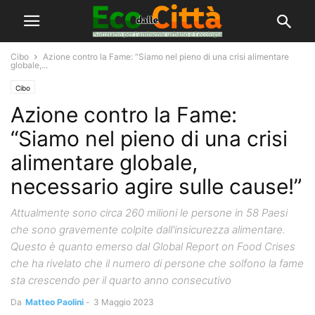
Cibo
Azione contro la Fame: “Siamo nel pieno di una crisi alimentare
globale,...
Cibo
Azione contro la Fame:
“Siamo nel pieno di una crisi
alimentare globale,
necessario agire sulle cause!”
Attualmente sono circa 260 milioni le persone in 58 Paesi
che sono gravemente colpite dall'insicurezza alimentare.
Questo è quanto emerso dal Global Report on Food Crises
che ha rivelato che il numero di persone che solfono la fame
sta crescendo per il quarto anno consecutivo
Da
Matteo Paolini
-
3 Maggio 2023