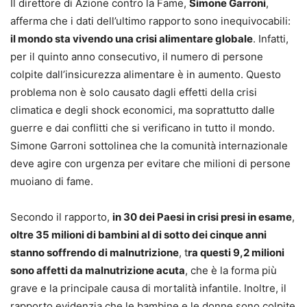
Il direttore di Azione contro la Fame,
Simone Garroni
,
afferma che i dati dell’ultimo rapporto sono inequivocabili:
il mondo sta vivendo una crisi alimentare globale
. Infatti,
per il quinto anno consecutivo, il numero di persone
colpite dall’insicurezza alimentare è in aumento. Questo
problema non è solo causato dagli effetti della crisi
climatica e degli shock economici, ma soprattutto dalle
guerre e dai conflitti che si verificano in tutto il mondo.
Simone Garroni sottolinea che la comunità internazionale
deve agire con urgenza per evitare che milioni di persone
muoiano di fame.
Secondo il rapporto,
in 30 dei Paesi in crisi presi in esame
,
oltre 35 milioni di bambini al di sotto dei cinque anni
stanno soffrendo di malnutrizione
, t
ra questi 9,2 milioni
sono affetti da malnutrizione acuta
, che è la forma più
grave e la principale causa di mortalità infantile. Inoltre, il
rapporto evidenzia che le bambine e le donne sono colpite