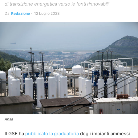
di transizione energetica verso le fonti rinnovabili"
Da
Redazione
-
12 Luglio 2023
Ansa
Il GSE ha
pubblicato la
graduatoria
degli impianti ammessi