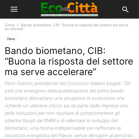
Clima
Bando biometano, CIB: “Buona la risposta del settore ma serve
accelerare”
Clima
Bando biometano, CIB:
“Buona la risposta del settore
ma serve accelerare”
Piero Gattoni, presidente del Consorzio italiano biogas: "Gli
esiti che emergono dalla pubblicazione del primo bando
biometano dimostrano una situazione in evoluzione che
richiede un ulteriore sforzo sia da parte delle imprese che
delle Istituzioni per non rischiare di compromettere gli
obiettivi fissati dal PNRR e di rallentare lo sviluppo del
biometano, una risorsa indispensabile per rafforzare la
sicurezza energetica del Paese, senza derogare al percorso