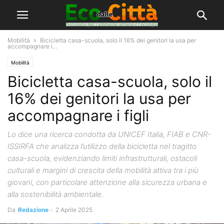
Mobilità
Bicicletta casa-scuola, solo il 16% dei genitori la usa per
accompagnare i...
Mobilità
Bicicletta casa-scuola, solo il
16% dei genitori la usa per
accompagnare i figli
Lo dice una ricerca condotta da UNICEF Italia, FIAB e CNR-
ISSIRFA che analizza l’utilizzo della bicicletta nel tragitto
casa-scuola, evidenziando limiti infrastrutturali, ostacoli
culturali e margini di crescita della mobilità attiva tra i più
giovani, con particolare attenzione alla sicurezza urbana e
alla sostenibilità ambientale.
Da
Redazione
-
2 Aprile 2025