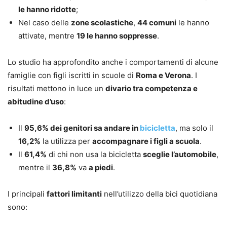
le hanno ridotte
;
Nel caso delle
zone scolastiche
,
44 comuni
le hanno
attivate, mentre
19 le hanno soppresse
.
Lo studio ha approfondito anche i comportamenti di alcune
famiglie con figli iscritti in scuole di
Roma e Verona
. I
risultati mettono in luce un
divario tra competenza e
abitudine d’uso
:
Il
95,6% dei genitori sa andare in
bicicletta
, ma solo il
16,2%
la utilizza per
accompagnare i figli a scuola
.
Il
61,4%
di chi non usa la bicicletta
sceglie l’automobile
,
mentre il
36,8%
va
a piedi
.
I principali
fattori limitanti
nell’utilizzo della bici quotidiana
sono: