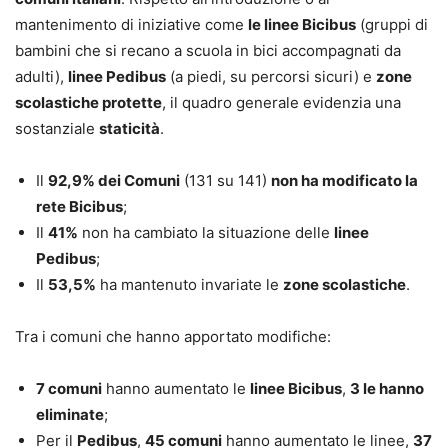
mantenimento di iniziative come
le linee Bicibus
(gruppi di
bambini che si recano a scuola in bici accompagnati da
adulti),
linee Pedibus
(a piedi, su percorsi sicuri) e
zone
scolastiche protette
, il quadro generale evidenzia una
sostanziale
staticità
.
Il
92,9% dei Comuni
(131 su 141)
non ha modificato la
rete Bicibus
;
Il
41%
non ha cambiato la situazione delle
linee
Pedibus
;
Il
53,5%
ha mantenuto invariate le
zone scolastiche
.
Tra i comuni che hanno apportato modifiche:
7 comuni
hanno aumentato le
linee Bicibus
,
3 le hanno
eliminate
;
Per il
Pedibus
,
45 comuni
hanno aumentato le linee,
37