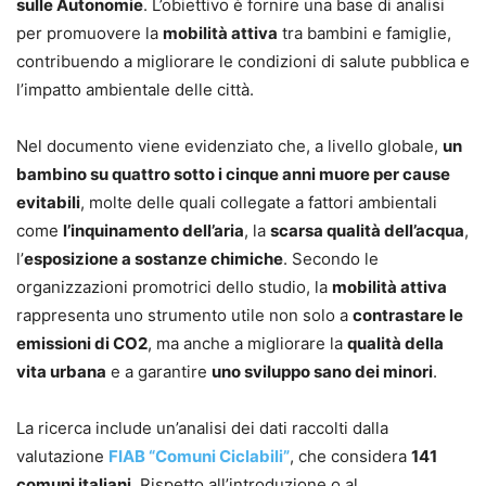
sulle Autonomie
. L’obiettivo è fornire una base di analisi
per promuovere la
mobilità attiva
tra bambini e famiglie,
contribuendo a migliorare le condizioni di salute pubblica e
l’impatto ambientale delle città.
Nel documento viene evidenziato che, a livello globale,
un
bambino su quattro sotto i cinque anni muore per cause
evitabili
, molte delle quali collegate a fattori ambientali
come
l’inquinamento dell’aria
, la
scarsa qualità dell’acqua
,
l’
esposizione a sostanze chimiche
. Secondo le
organizzazioni promotrici dello studio, la
mobilità attiva
rappresenta uno strumento utile non solo a
contrastare le
emissioni di CO2
, ma anche a migliorare la
qualità della
vita urbana
e a garantire
uno sviluppo sano dei minori
.
La ricerca include un’analisi dei dati raccolti dalla
valutazione
FIAB “Comuni Ciclabili”
, che considera
141
comuni italiani
. Rispetto all’introduzione o al