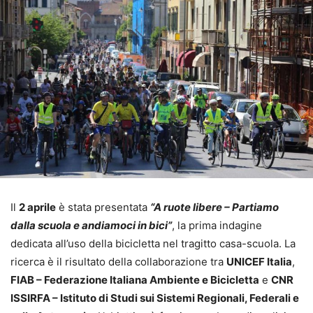
Il
2 aprile
è stata presentata
“A ruote libere – Partiamo
dalla scuola e andiamoci in bici”
, la prima indagine
dedicata all’uso della bicicletta nel tragitto casa-scuola. La
ricerca è il risultato della collaborazione tra
UNICEF Italia
,
FIAB – Federazione Italiana Ambiente e Bicicletta
e
CNR
ISSIRFA – Istituto di Studi sui Sistemi Regionali, Federali e