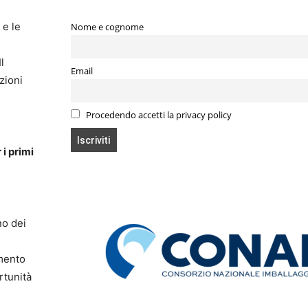
e le
Nome e cognome
l
Email
zioni
Procedendo accetti la privacy policy
 i primi
no dei
amento
rtunità