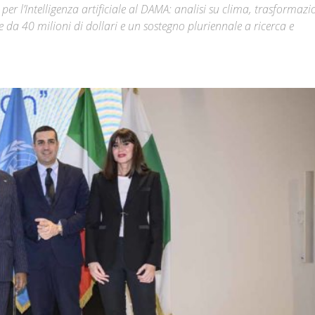
per l’Intelligenza artificiale al DAMA: analisi su clima, trasformazi
e da 40 milioni di dollari e un sostegno pluriennale a ricerca e
Città