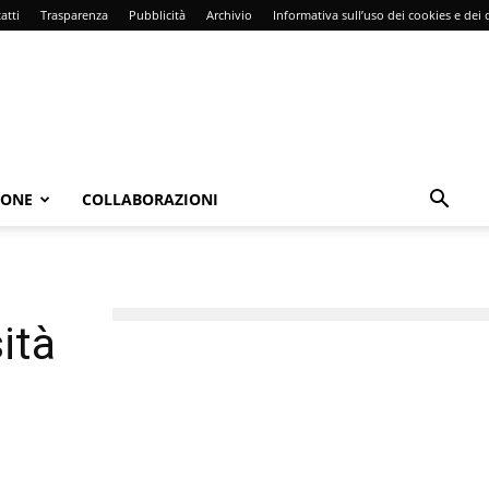
atti
Trasparenza
Pubblicità
Archivio
Informativa sull’uso dei cookies e dei d
IONE
COLLABORAZIONI
ità