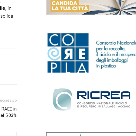
e
,
ile
, in
nsolida
successivo
 RAEE in
del 5,03%