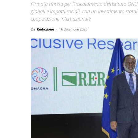
Firmata l’intesa per l’insediamento dell’Istituto ONU 
globali e impatti sociali, con un investimento statal
cooperazione internazionale
Da
Redazione
-
16 Dicembre 2025