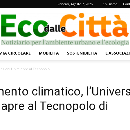
venerdì, Agosto 7, 2026
Chi siamo
Cont
IA CIRCOLARE
MOBILITÀ
SOSTENIBILITÀ
L’ASSOCIAZ
Eco
azioni Unite apre al Tecnopolo...
ento climatico, l’Univers
 apre al Tecnopolo di
dalle