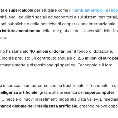
data e supercalcolo
per studiare come il
cambiamento climatico
à, sugli equilibri sociali ed economici e sui sistemi territoriali,
oni pubbliche e delle politiche di cooperazione internazionale. I
 istituto accademico
della rete globale dell’Università delle Na
one.
iano ha stanziato
40 milioni di dollari
per il fondo di dotazione,
È inoltre previsto un contributo annuale di
2,5 milioni di euro per
omagna mette a disposizione gli spazi del Tecnopolo e il loro
si inserisce in un percorso che ha trasformato il Tecnopolo in u
telligenza artificiale
, grazie alla presenza del
supercomputer
di Cineca e di nuovi investimenti legati alla Data Valley. L’insedi
ance globale dell’intelligenza artificiale
, creando nuove oppo