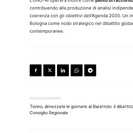
L’UNU-AI opererà inoltre come
punto di raccordo 
contribuendo alla produzione di analisi indipenden
coerenza con gli obiettivi dell’Agenda 2030. Un ins
Bologna come nodo strategico nel dibattito globale 
contemporanee.
Articolo precedente
Torino, dimezzate le giornate al Barattolo: il dibattito
Consiglio Regionale