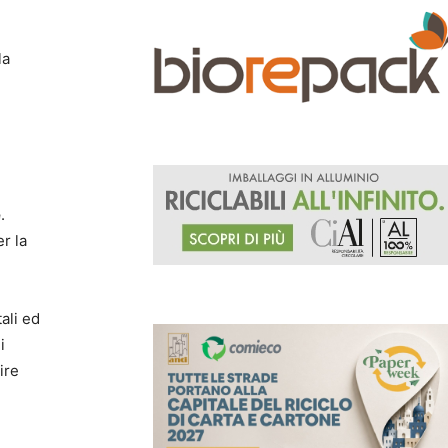
la
i
e
.
r la
ali ed
i
ire