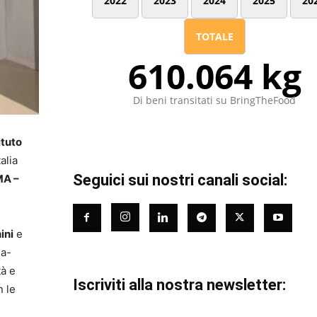
2022
2023
2024
2025
20
TOTALE
610.064 kg
Di beni transitati su BringTheFood
ituto
talia
Seguici sui nostri canali social:
A –
ini
e
ia-
tà e
Iscriviti alla nostra newsletter:
n le