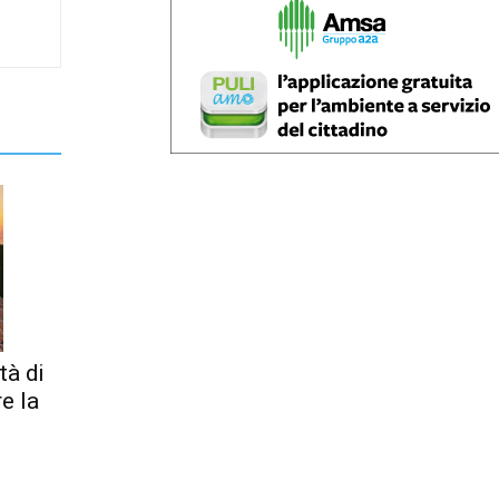
tà di
re la