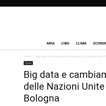
ARIA
CIBO
CLIMA
ECONOM
Clima
Big data e cambiamento climatico, l’Università delle N
Clima
Big data e cambiam
delle Nazioni Unite
Bologna