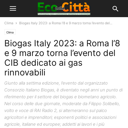
Clima
Biogas Italy 2023: a Roma l’8 e 9 marzo torna l’evento del...
Clima
Biogas Italy 2023: a Roma l’8
e 9 marzo torna l’evento del
CIB dedicato ai gas
rinnovabili
Giunto alla settima edizione, l’evento dal organizzato
Consorzio Italiano Biogas, è diventato negli anni un punto di
riferimento per il settore del biogas e biometano agricolo.
Nel corso delle due giornate, moderate da Filippo Solibello,
volto e voce di RAI Radio 2, si alterneranno sul palco
agricoltori e imprenditori; esponenti politici e associazioni
agricole, italiane ed europee; addetti ai lavori e i più