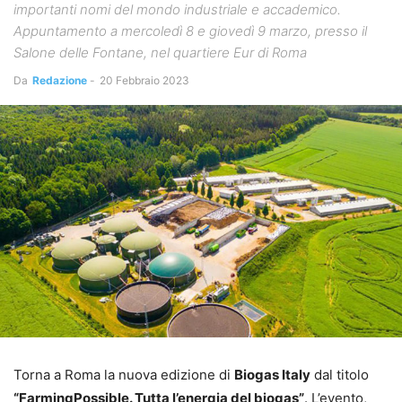
importanti nomi del mondo industriale e accademico.
Appuntamento a mercoledì 8 e giovedì 9 marzo, presso il
Salone delle Fontane, nel quartiere Eur di Roma
Da
Redazione
-
20 Febbraio 2023
Torna a Roma la nuova edizione di
Biogas Italy
dal titolo
“FarmingPossible. Tutta l’energia del biogas”
. L’evento,