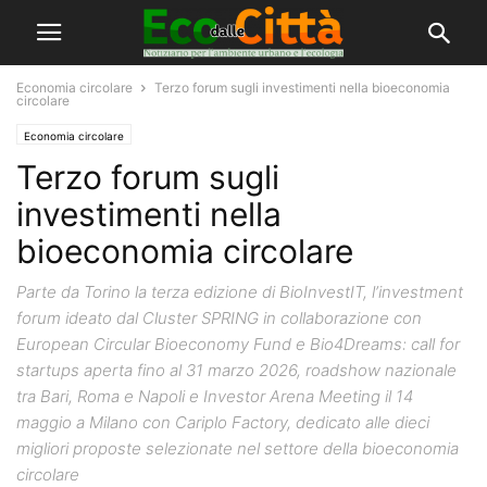
Economia circolare
Terzo forum sugli investimenti nella bioeconomia
circolare
Economia circolare
Terzo forum sugli
investimenti nella
bioeconomia circolare
Parte da Torino la terza edizione di BioInvestIT, l’investment
forum ideato dal Cluster SPRING in collaborazione con
European Circular Bioeconomy Fund e Bio4Dreams: call for
startups aperta fino al 31 marzo 2026, roadshow nazionale
tra Bari, Roma e Napoli e Investor Arena Meeting il 14
maggio a Milano con Cariplo Factory, dedicato alle dieci
migliori proposte selezionate nel settore della bioeconomia
circolare