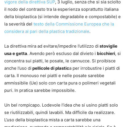
vigore della direttiva SUP
, 3 luglio, senza che si sia sciolto
il nodo del contrasto tra la esperienza soprattutto italiana
della bioplastica (si intende degradabile e compostabile) e
la severità del
testo della Commissione Europea che la
considera al pari della plastica tradizionale
.
La direttiva mira ad evitare/impedire l’utilizzo di
stoviglie
usa e getta
. Avendo però escluso dal divieto i
bicchieri
, si
concentra sui piatti, le posate, le cannucce. Si proibisce
anche l’uso di
pellicole di plastic
a per irrobustire i piatti di
carta. Il monouso nei piatti e nelle posate sarebbe
ammissibile (Ue) solo con carta pura o polimeri vegetali
puri. In pratica sarebbe impossibile.
Un bel rompicapo. Lodevole l’idea che si usino piatti solo
se riutilizzabili, quindi lavabili. Ma difficile da realizzare.
L’uso della bioplastica mista a carta sarebbe una