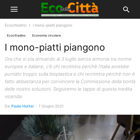
Ecocittadino
I mono-piatti piangono
Ecocittadino
Economia circolare
I mono-piatti piangono
Ora che si sta arrivando al 3 luglio senza armonia tra norme
europee e italiane, c'è chi recrimina perchè l'Italia avrebbe
puntato troppo sulla bioplastica e chi recrimina perchè non è
fatto abbastanza per convincere la Commissione della bontà
delle nostro soluzioni. Seguiremo le tappe di questa inedita
vicenda
Da
Paolo Hutter
-
7 Giugno 2021