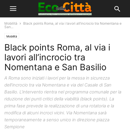
Mobilità
Black points Roma, al via i lavori all’incrocio tra Nomentana e
San...
Mobilità
Black points Roma, al via i
lavori all’incrocio tra
Nomentana e San Basilio
A Roma sono iniziati i lavori per la messa in sicurezza
dell’incrocio tra via Nomentana e via del Casale di San
Basilio. L’intervento rientra nel programma comunale per la
riduzione dei punti critici della viabilità (black points). La
prima fase prevede la realizzazione di una rotatoria e la
modifica di alcuni incroci vicini. Via Nomentana sarà
temporaneamente a senso unico in direzione piazza
Sempione