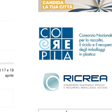
successivo
l 17 e 18
aprile