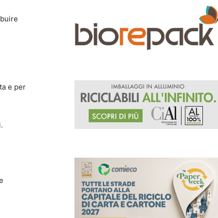
ibuire
ta e per
.
 e