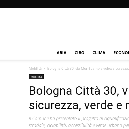
ARIA
CIBO
CLIMA
ECONOM
Mobilità
Bologna Città 30, via Murri cambia volto: sicurezza
Mobilità
Bologna Città 30, v
sicurezza, verde e 
Il Comune ha presentato il progetto di riqualificazion
stradale, ciclabilità, accessibilità e verde urbano p