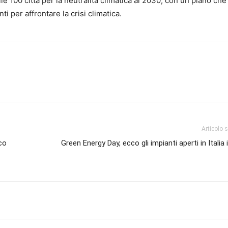
lle 100 città per la neutralità climatica al 2030, con un piano che
i per affrontare la crisi climatica.
Articolo 
co
Green Energy Day, ecco gli impianti aperti in Italia i