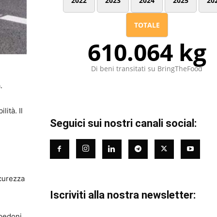
2022
2023
2024
2025
20
TOTALE
610.064 kg
Di beni transitati su BringTheFood
.
lità. Il
Seguici sui nostri canali social:
icurezza
Iscriviti alla nostra newsletter:
 pedoni