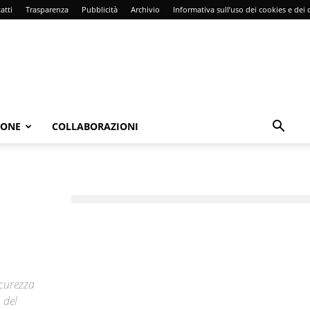
atti
Trasparenza
Pubblicità
Archivio
Informativa sull’uso dei cookies e dei d
IONE
COLLABORAZIONI
icurezza
 del