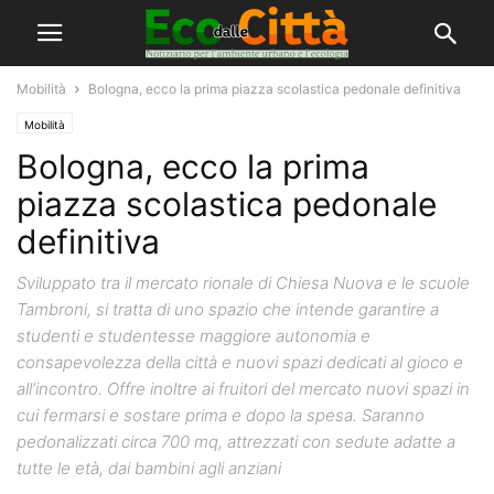
Mobilità
Bologna, ecco la prima piazza scolastica pedonale definitiva
Mobilità
Bologna, ecco la prima
piazza scolastica pedonale
definitiva
Sviluppato tra il mercato rionale di Chiesa Nuova e le scuole
Tambroni, si tratta di uno spazio che intende garantire a
studenti e studentesse maggiore autonomia e
consapevolezza della città e nuovi spazi dedicati al gioco e
all’incontro. Offre inoltre ai fruitori del mercato nuovi spazi in
cui fermarsi e sostare prima e dopo la spesa. Saranno
pedonalizzati circa 700 mq, attrezzati con sedute adatte a
tutte le età, dai bambini agli anziani