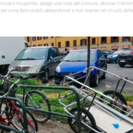
e rimosse e recuperate, spiega una nota del Comune, decorso il termi
icate come beni mobili abbandonati e non inserite nel circuito dell
Città