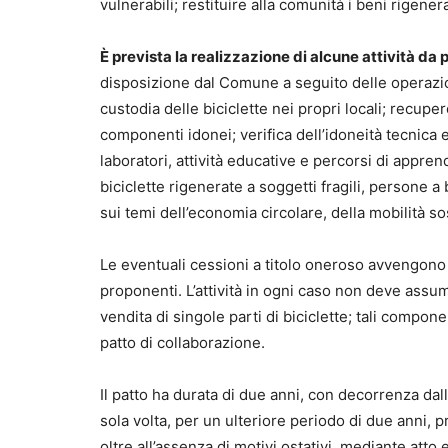
vulnerabili; restituire alla comunità i beni rige
È prevista la realizzazione di alcune attività da 
disposizione dal Comune a seguito delle operazio
custodia delle biciclette nei propri locali; recuper
componenti idonei; verifica dell’idoneità tecnica 
laboratori, attività educative e percorsi di appr
biciclette rigenerate a soggetti fragili, persone a 
sui temi dell’economia circolare, della mobilità so
Le eventuali cessioni a titolo oneroso avvengono ne
proponenti. L’attività in ogni caso non deve assu
vendita di singole parti di biciclette; tali compon
patto di collaborazione.
Il patto ha durata di due anni, con decorrenza dal
sola volta, per un ulteriore periodo di due anni, pre
oltre all’assenza di motivi ostativi, mediante atto 