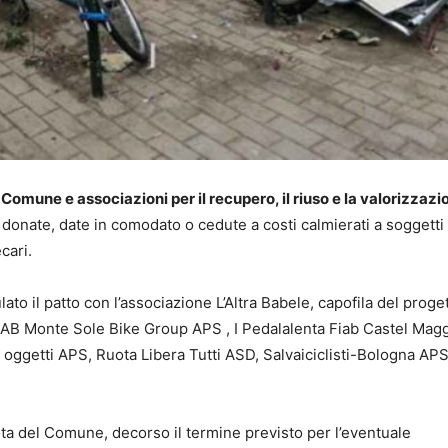
Comune e associazioni per il recupero, il riuso e la valorizzazi
 donate, date in comodato o cedute a costi calmierati a soggetti f
cari.
ulato il patto con l’associazione L’Altra Babele, capofila del proge
 FIAB Monte Sole Bike Group APS , I Pedalalenta Fiab Castel Mag
i oggetti APS, Ruota Libera Tutti ASD, Salvaiciclisti-Bologna AP
ta del Comune, decorso il termine previsto per l’eventuale