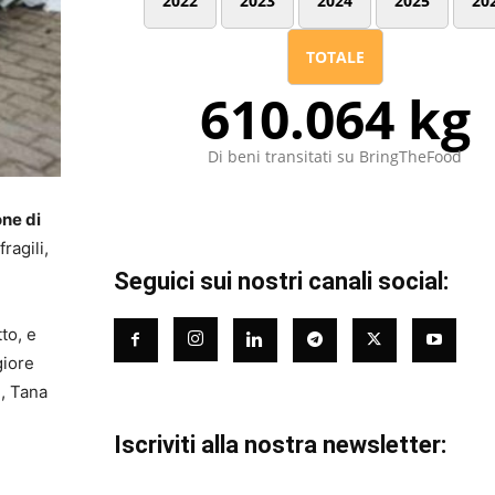
2022
2023
2024
2025
20
TOTALE
610.064 kg
Di beni transitati su BringTheFood
one di
ragili,
Seguici sui nostri canali social:
tto, e
giore
S, Tana
Iscriviti alla nostra newsletter: