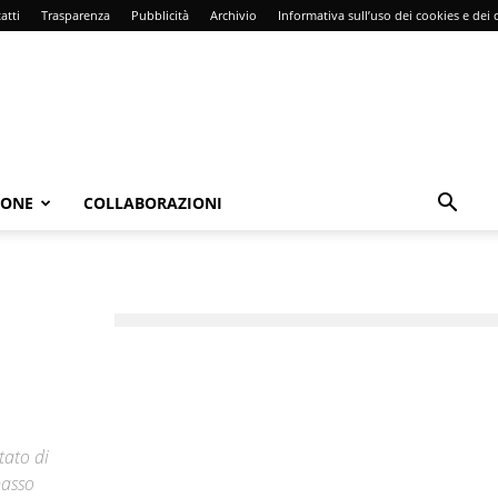
atti
Trasparenza
Pubblicità
Archivio
Informativa sull’uso dei cookies e dei d
IONE
COLLABORAZIONI
tato di
basso