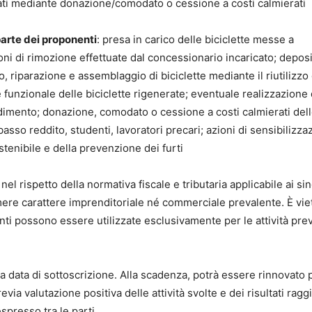
nerati mediante donazione/comodato o cessione a costi calmierati
parte dei proponenti
: presa in carico delle biciclette messe a
ni di rimozione effettuate dal concessionario incaricato; deposi
o, riparazione e assemblaggio di biciclette mediante il riutilizzo 
e funzionale delle biciclette rigenerate; eventuale realizzazione 
endimento; donazione, comodato o cessione a costi calmierati del
basso reddito, studenti, lavoratori precari; azioni di sensibilizza
stenibile e della prevenzione dei furti
l rispetto della normativa fiscale e tributaria applicabile ai sin
mere carattere imprenditoriale né commerciale prevalente. È viet
enti possono essere utilizzate esclusivamente per le attività prev
la data di sottoscrizione. Alla scadenza, potrà essere rinnovato 
via valutazione positiva delle attività svolte e dei risultati raggi
espresso tra le parti.