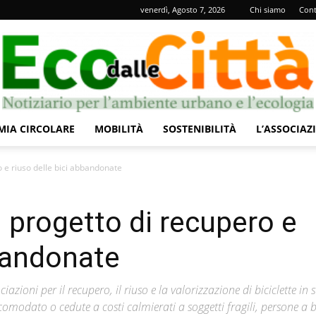
venerdì, Agosto 7, 2026
Chi siamo
Cont
IA CIRCOLARE
MOBILITÀ
SOSTENIBILITÀ
L’ASSOCIAZ
Eco
 e riuso delle bici abbandonate
 progetto di recupero e
bbandonate
dalle
ioni per il recupero, il riuso e la valorizzazione di biciclette in s
modato o cedute a costi calmierati a soggetti fragili, persone a 