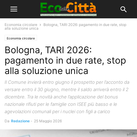
Economia circolare
Bologna, TARI 2026: pagamento in due rate, stop
alla soluzione unica
Economia circolare
Bologna, TARI 2026:
pagamento in due rate, stop
alla soluzione unica
Il Comune invierà entro giugno il prospetto per l’acconto da
versare entro il 30 giugno, mentre il saldo arriverà entro il 2
dicembre. Tra le novità anche l’applicazione del bonus
nazionale rifiuti per le famiglie con ISEE più basso e le
agevolazioni comunali per i nuclei con figli a carico
Da
Redazione
-
25 Maggio 2026