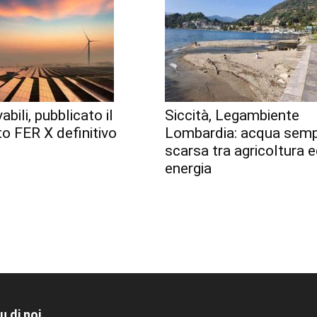
abili, pubblicato il
Siccità, Legambiente
o FER X definitivo
Lombardia: acqua semp
scarsa tra agricoltura 
energia
u di noi