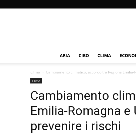
ARIA
CIBO
CLIMA
ECONOM
Clima
Cambiamento climatico, accordo tra Regione Emilia-R
Clima
Cambiamento clima
Emilia-Romagna e U
prevenire i rischi