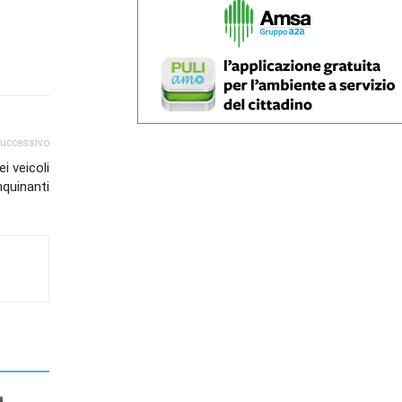
successivo
i veicoli
nquinanti