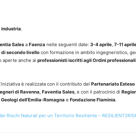
e industria
.
entia Sales
a
Faenza
nelle seguenti date:
3-4 aprile
,
7-11 april
 di secondo livello
con formazione in ambito ingegneristico, ge
nno aperte anche ai
professionisti iscritti agli Ordini professionali
L’iniziativa è realizzata con il contributo del
Partenariato Estes
gegneri di Ravenna
,
Faventia Sales
, e con il patrocinio di
Regio
i Geologi dell’Emilia-Romagna
e
Fondazione Flaminia
.
ei Rischi Naturali per un Territorio Resiliente – RESILIENT2RIS