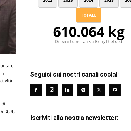
2022
2023
2024
2025
20
TOTALE
610.064 kg
Di beni transitati su BringTheFood
rontare
 in
Seguici sui nostri canali social:
tività
 di
del
3, 4,
Iscriviti alla nostra newsletter: