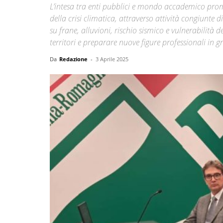
L’intesa tra enti pubblici e mondo accademico pro
della crisi climatica, attraverso attività congiunte 
su frane, alluvioni, rischio sismico e vulnerabilità de
territori e preparare nuove figure professionali in g
Da
Redazione
-
3 Aprile 2025