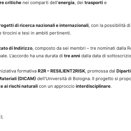
re critiche
nei comparti dell’
energia
, dei
trasporti
e
rogetti di ricerca nazionali e internazionali
, con la possibilità di
irocini e tesi in ambiti pertinenti.
ato di Indirizzo
, composto da sei membri – tre nominati dalla 
uale. L’accordo ha una durata di
tre anni
dalla data di sottoscrizi
’iniziativa formativa
R2R – RESILIENT2RISK
, promossa dal
Dipart
Materiali (DICAM)
dell’Università di Bologna. Il progetto si prop
e ai rischi naturali
con un approccio
interdisciplinare
.
);