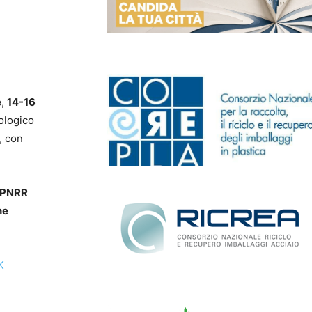
e
,
14-16
ologico
, con
o PNRR
ne
K