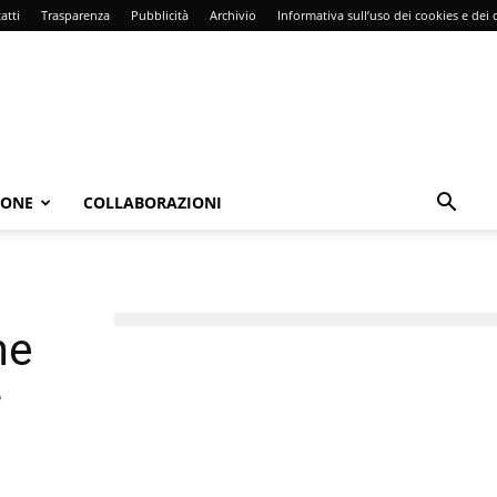
atti
Trasparenza
Pubblicità
Archivio
Informativa sull’uso dei cookies e dei d
IONE
COLLABORAZIONI
ne
r