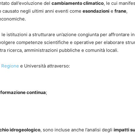
ntato dall’evoluzione del
cambiamento climatico
, le cui manife
 causato negli ultimi anni eventi come
esondazioni
e
frane
,
à economiche.
le istituzioni a strutturare un’azione congiunta per affrontare 
oinvolgere competenze scientifiche e operative per elaborare stru
tra ricerca, amministrazioni pubbliche e comunità locali.
a
Regione
e Università attraverso:
e
formazione continua
;
schio idrogeologico
, sono incluse anche l’analisi degli
impatti su