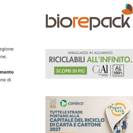
Regione
one.
imento
one di