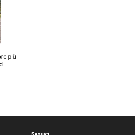
re più
ed
Seguici