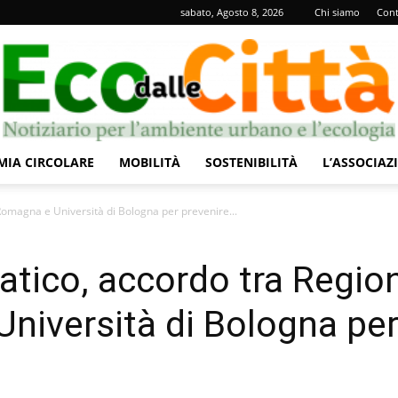
sabato, Agosto 8, 2026
Chi siamo
Cont
IA CIRCOLARE
MOBILITÀ
SOSTENIBILITÀ
L’ASSOCIAZ
Eco
omagna e Università di Bologna per prevenire...
tico, accordo tra Regio
niversità di Bologna pe
dalle