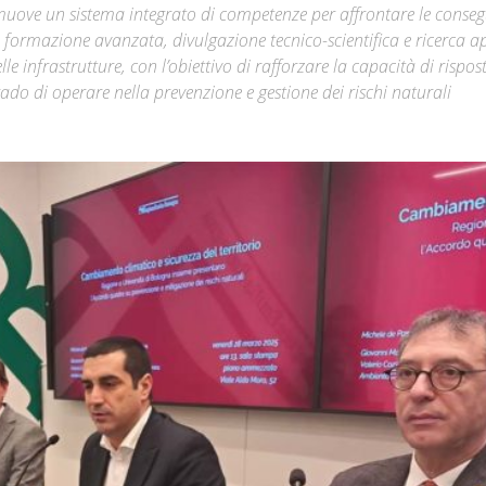
muove un sistema integrato di competenze per affrontare le conse
di formazione avanzata, divulgazione tecnico-scientifica e ricerca a
Città
lle infrastrutture, con l’obiettivo di rafforzare la capacità di rispos
rado di operare nella prevenzione e gestione dei rischi naturali