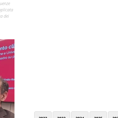
guenze
pplicata
ta dei