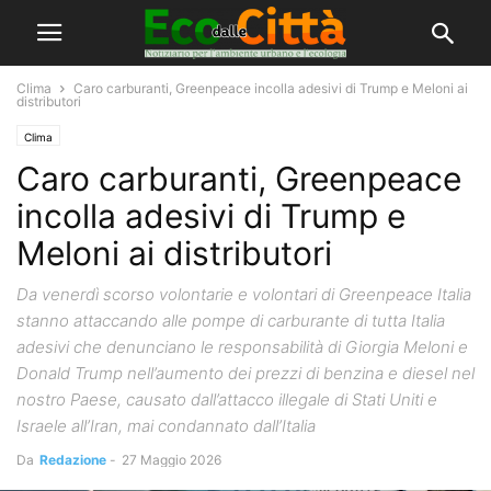
Clima
Caro carburanti, Greenpeace incolla adesivi di Trump e Meloni ai
distributori
Clima
Caro carburanti, Greenpeace
incolla adesivi di Trump e
Meloni ai distributori
Da venerdì scorso volontarie e volontari di Greenpeace Italia
stanno attaccando alle pompe di carburante di tutta Italia
adesivi che denunciano le responsabilità di Giorgia Meloni e
Donald Trump nell’aumento dei prezzi di benzina e diesel nel
nostro Paese, causato dall’attacco illegale di Stati Uniti e
Israele all’Iran, mai condannato dall’Italia
Da
Redazione
-
27 Maggio 2026