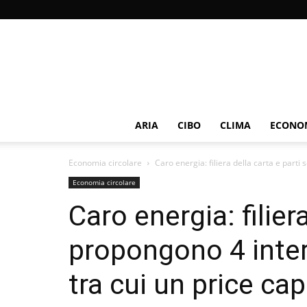
ARIA
CIBO
CLIMA
ECONOM
Economia circolare
Caro energia: filiera della carta e parti s
Economia circolare
Caro energia: filiera
propongono 4 interv
tra cui un price cap