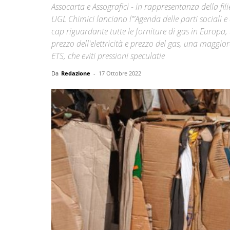
Assocarta e Assografici - in rappresentanza della f
UGL Chimici lanciano l’”Agenda delle parti sociali e 
cap riguardante tutte le forniture di gas in Europa
prezzo dell'elettricità e prezzo del gas, una maggi
ETS, che eviti pressioni speculatie
Da
Redazione
-
17 Ottobre 2022