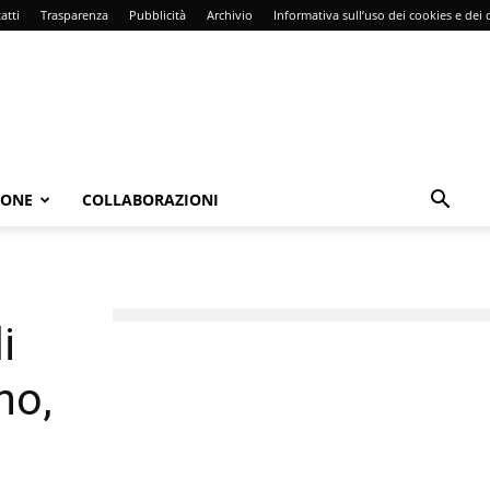
atti
Trasparenza
Pubblicità
Archivio
Informativa sull’uso dei cookies e dei d
IONE
COLLABORAZIONI
i
no,