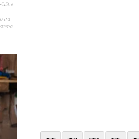
-CISL e
o tra
sistema