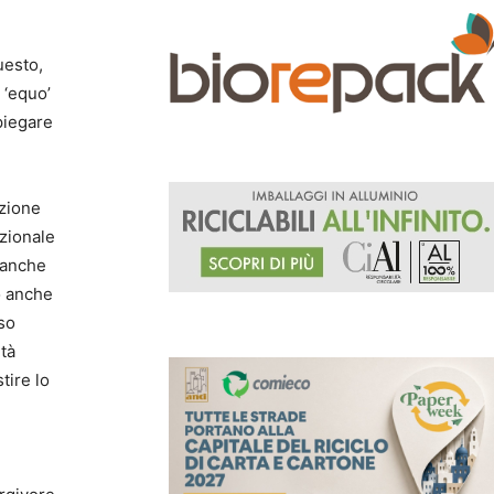
uesto,
 ‘equo’
piegare
azione
ezionale
a anche
o anche
sso
ità
tire lo