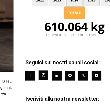
2022
2023
2024
2025
20
TOTALE
610.064 kg
Di beni transitati su BringTheFood
Seguici sui nostri canali social:
 FISTeL-
ngolani,
orza
Iscriviti alla nostra newsletter: