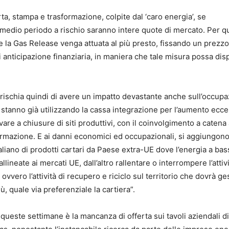
arta, stampa e trasformazione, colpite dal ‘caro energia’, se
l medio periodo a rischio saranno intere quote di mercato. Per q
che la Gas Release venga attuata al più presto, fissando un prezzo
anticipazione finanziaria, in maniera che tale misura possa dis
 “rischia quindi di avere un impatto devastante anche sull’occup
 stanno già utilizzando la cassa integrazione per l’aumento ecc
rivare a chiusure di siti produttivi, con il coinvolgimento a caten
sformazione. E ai danni economici ed occupazionali, si aggiungon
italiano di prodotti cartari da Paese extra-UE dove l’energia a ba
neate ai mercati UE, dall’altro rallentare o interrompere l’attiv
vvero l’attività di recupero e riciclo sul territorio che dovrà ges
ù, quale via preferenziale la cartiera”.
queste settimane è la mancanza di offerta sui tavoli aziendali di