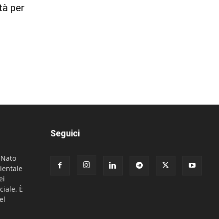
tà per
Seguici
. Nato
ientale
ei
ciale. È
el