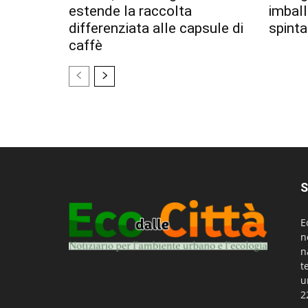
estende la raccolta
imball
differenziata alle capsule di
spinta 
caffè
S
E
n
n
t
u
2