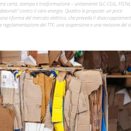
iliera carta, stampa e trasformazione – unitamente SLC-CGIL, FISTeL
datoriali” contro il caro-energia. Quattro le proposte: un price
Città
, una riforma del mercato elettrico, che preveda il disaccoppiament
ore regolamentazione del TTF, una sospensione e una revisione del 