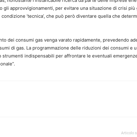
 gas, nonostante l’instancabile ricerca da parte delle imprese ene
 gli approvvigionamenti, per evitare una situazione di crisi più
condizione ‘tecnica’, che può però diventare quella che determ
mento dei consumi gas venga varato rapidamente, prevedendo ad
sumi di gas. La programmazione delle riduzioni dei consumi e 
 strumenti indispensabili per affrontare le eventuali emergenz
ionale”.
Articolo 