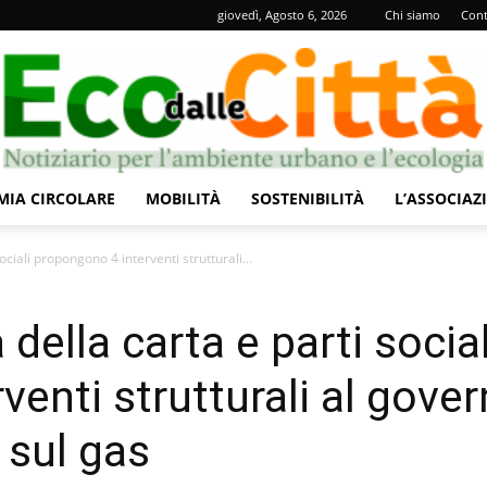
giovedì, Agosto 6, 2026
Chi siamo
Cont
IA CIRCOLARE
MOBILITÀ
SOSTENIBILITÀ
L’ASSOCIAZ
Eco
ociali propongono 4 interventi strutturali...
 della carta e parti social
enti strutturali al gover
dalle
 sul gas