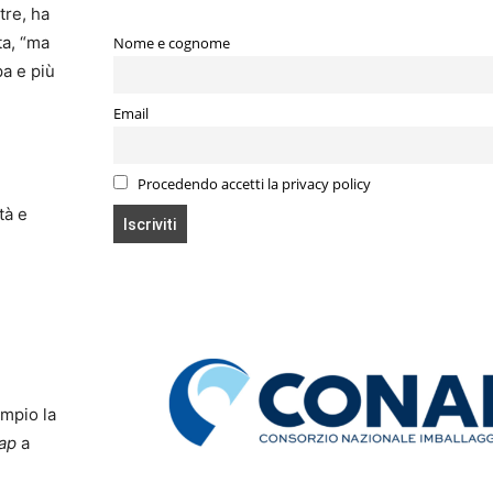
tre, ha
ta, “ma
Nome e cognome
pa e più
Email
Procedendo accetti la privacy policy
tà e
empio la
cap
a