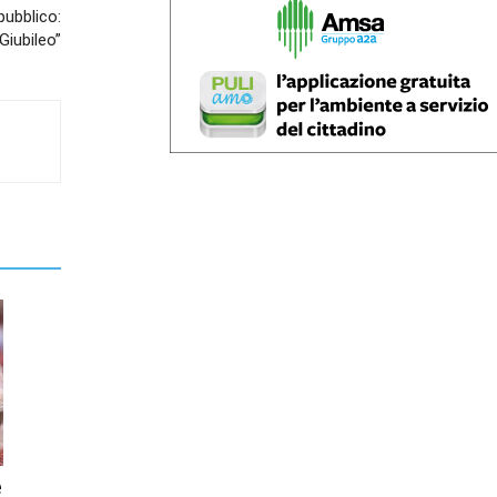
pubblico:
 Giubileo”
e