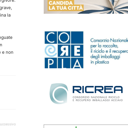
rgivore.
 grave,
ina la
eguate
un
e e non
successivo