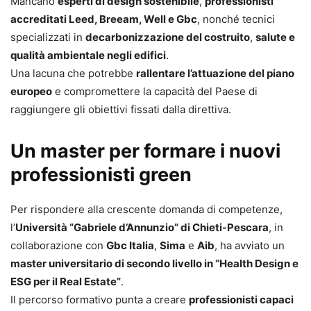
Mancano
esperti di design sostenibile
,
professionisti
accreditati Leed, Breeam, Well e Gbc
, nonché tecnici
specializzati in
decarbonizzazione del costruito
,
salute e
qualità ambientale negli edifici
.
Una lacuna che potrebbe
rallentare l’attuazione del piano
europeo
e compromettere la capacità del Paese di
raggiungere gli obiettivi fissati dalla direttiva.
Un master per formare i nuovi
professionisti green
Per rispondere alla crescente domanda di competenze,
l’
Università “Gabriele d’Annunzio” di Chieti-Pescara
, in
collaborazione con
Gbc Italia
,
Sima
e
Aib
, ha avviato un
master universitario di secondo livello in “Health Design e
ESG per il Real Estate”
.
Il percorso formativo punta a creare
professionisti capaci