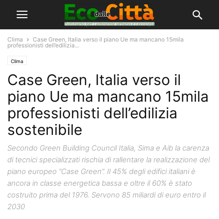
Clima
Case Green, Italia verso il piano Ue ma mancano 15mila
professionisti dell’edilizia...
Clima
Case Green, Italia verso il
piano Ue ma mancano 15mila
professionisti dell’edilizia
sostenibile
Secondo Green Building Council Italia, Sima e Aib la carenza
di tecnici specializzati rischia di rallentare la realizzazione del
piano europeo “Case Green”. Il 45% degli edifici italiani è
ancora in classe energetica bassa e oltre il 60% è stato
costruito prima del 1976. Servono 85 miliardi di euro entro il
2030