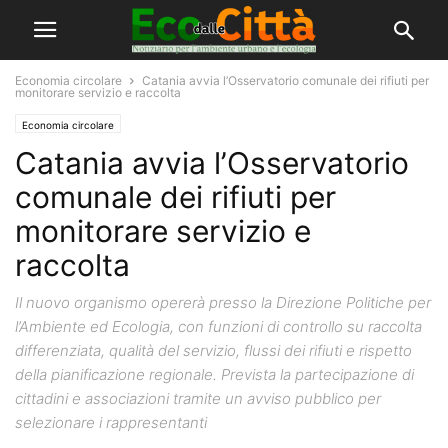
Economia circolare
Catania avvia l’Osservatorio comunale dei rifiuti per
monitorare servizio e raccolta
Economia circolare
Catania avvia l’Osservatorio
comunale dei rifiuti per
monitorare servizio e
raccolta
Il nuovo organismo opererà presso la Direzione Politiche per
l’Ambiente ed Ecologia, con funzioni di controllo su raccolta
differenziata, qualità del servizio, flussi dei rifiuti e rispetto
della pianificazione regionale. Prevista la partecipazione di
cittadini e associazioni tramite un avviso pubblico per
selezionare i rappresentanti