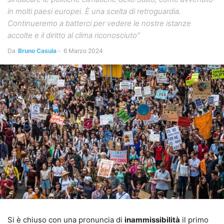
in molti paesi europei. È una scelta di retroguardia.
Continueremo a batterci per vedere le nostre istanze
accolte e il diritto al clima riconosciuto”
Da
Bruno Casula
-
6 Marzo 2024
Si è chiuso con una pronuncia di
inammissibilità
il primo