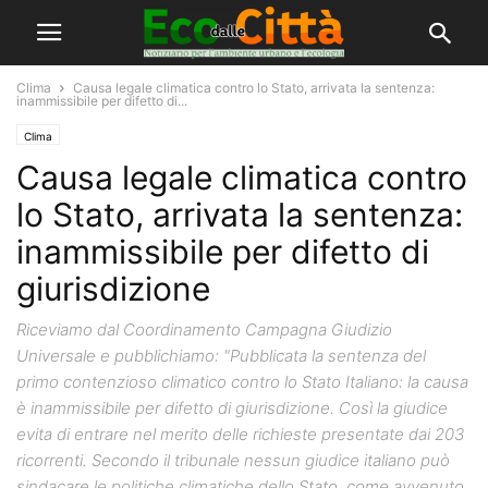
Clima
Causa legale climatica contro lo Stato, arrivata la sentenza:
inammissibile per difetto di...
Clima
Causa legale climatica contro
lo Stato, arrivata la sentenza:
inammissibile per difetto di
giurisdizione
Riceviamo dal Coordinamento Campagna Giudizio
Universale e pubblichiamo: "Pubblicata la sentenza del
primo contenzioso climatico contro lo Stato Italiano: la causa
è inammissibile per difetto di giurisdizione. Così la giudice
evita di entrare nel merito delle richieste presentate dai 203
ricorrenti. Secondo il tribunale nessun giudice italiano può
sindacare le politiche climatiche dello Stato, come avvenuto